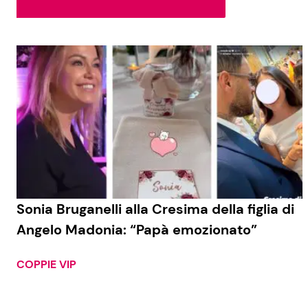
Soap Opera
Social News
Benessere
News dal mondo
Casa
Moda e Style
Mondo Mamma
News benessere
Sonia Bruganelli alla Cresima della figlia di
Angelo Madonia: “Papà emozionato”
Salute
Viaggi e Turismo
COPPIE VIP
Festività