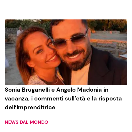
Cucina e Ricette
Consigli di Cucina
Dolci
Le Ricette in TV
Primi Piatti
Sonia Bruganelli e Angelo Madonia in
vacanza, i commenti sull’età e la risposta
Ricette Facili e Veloci
dell’imprenditrice
Ricette Feste
Ricette per Bambini
NEWS DAL MONDO