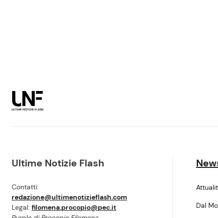
Ultime Notizie Flash
New
Contatti:
Attuali
redazione@ultimenotizieflash.com
Dal M
Legal:
filomena.procopio@pec.it
Purple di Procopio Filomena