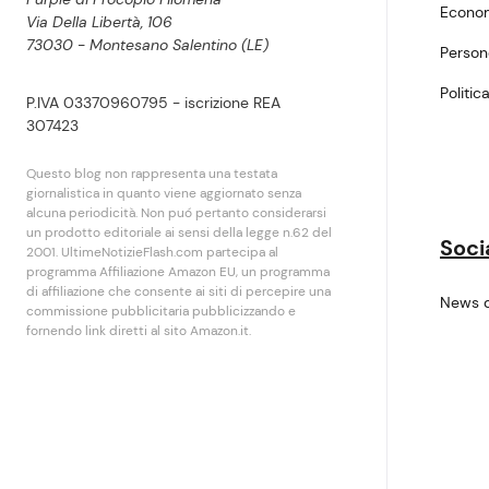
Econo
Via Della Libertà, 106
73030 - Montesano Salentino (LE)
Perso
Politic
P.IVA 03370960795 - iscrizione REA
307423
Questo blog non rappresenta una testata
giornalistica in quanto viene aggiornato senza
alcuna periodicità. Non puó pertanto considerarsi
un prodotto editoriale ai sensi della legge n.62 del
Soci
2001. UltimeNotizieFlash.com partecipa al
programma Affiliazione Amazon EU, un programma
di affiliazione che consente ai siti di percepire una
News 
commissione pubblicitaria pubblicizzando e
fornendo link diretti al sito Amazon.it.