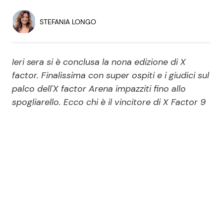
Economia
Fiction e Serie TV
STEFANIA LONGO
Persone Scomparse
Programmi TV
Ieri sera si è conclusa la nona edizione di X
Politica
Reality e Talent
factor. Finalissima con super ospiti e i giudici sul
palco dell'X factor Arena impazziti fino allo
Soap Opera
spogliarello. Ecco chi è il vincitore di X Factor 9
ShowBiz
Social News
News Cinema
News dal mondo
News Musica
News Spettacolo