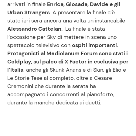
arrivati in finale
Enrica, Giosada, Davide e gli
Urban Strangers
. A presentare la finale c’è
stato ieri sera ancora una volta un instancabile
Seguici
Alessandro Cattelan.
La finale è stata
l’occasione per Sky di mettere in scena uno
spettacolo televisivo con
ospiti importanti
.
Protagonisti al Mediolanum Forum sono stati i
Info
Coldplay, sul palco di X Factor in esclusiva per
Chi siamo
l’Italia,
anche gli Skunk Anansie di Skin, gli Elio e
Le Storie Tese al completo, oltre a Cesare
Disclaimer e Privacy
Cremonini che durante la serata ha
Redazione
accompagnato i concorrenti al pianoforte,
Contattaci
durante la manche dedicata ai duetti.
Pubblicità
Privacy Policy