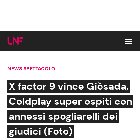
Vai al contenuto
NEWS SPETTACOLO
Cerca:
X factor 9 vince Giòsada,
News e Cronaca
Gossip e TV
Coldplay super ospiti con
Attualità Italiana
Bellezze VIP
annessi spogliarelli dei
Dal Mondo
Coppie VIP
giudici (Foto)