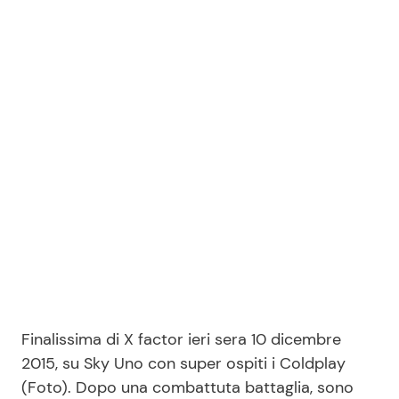
Benessere
Cucina e Ricette
Casa
Consigli di Cucina
Moda e Style
Dolci
Mondo Mamma
Le Ricette in TV
News benessere
Primi Piatti
Salute
Ricette Facili e Veloci
Viaggi e Turismo
Ricette Feste
Finalissima di X factor ieri sera 10 dicembre
2015, su Sky Uno con super ospiti i Coldplay
Festività
Ricette per Bambini
(Foto). Dopo una combattuta battaglia, sono