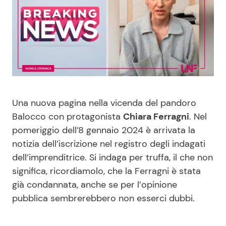
Benessere
Cucina e Ricette
Casa
Consigli di Cucina
Moda e Style
Dolci
Mondo Mamma
Le Ricette in TV
Una nuova pagina nella vicenda del pandoro
Balocco con protagonista
Chiara Ferragni
. Nel
News benessere
Primi Piatti
pomeriggio dell’8 gennaio 2024 è arrivata la
notizia dell’iscrizione nel registro degli indagati
Salute
Ricette Facili e Veloci
dell’imprenditrice. Si indaga per truffa, il che non
significa, ricordiamolo, che la Ferragni è stata
già condannata, anche se per l’opinione
Viaggi e Turismo
Ricette Feste
pubblica sembrerebbero non esserci dubbi.
Festività
Ricette per Bambini