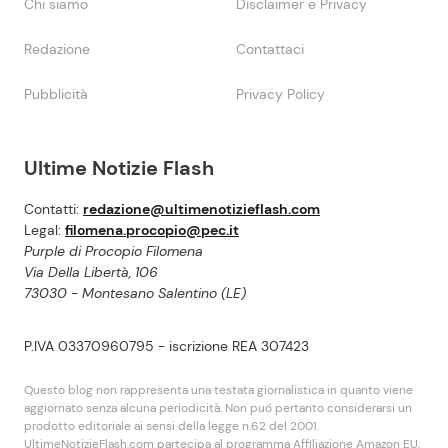
Chi siamo
Disclaimer e Privacy
Redazione
Contattaci
Pubblicità
Privacy Policy
Ultime Notizie Flash
Contatti:
redazione@ultimenotizieflash.com
Legal:
filomena.procopio@pec.it
Purple di Procopio Filomena
Via Della Libertà, 106
73030 - Montesano Salentino (LE)
P.IVA 03370960795 - iscrizione REA 307423
Questo blog non rappresenta una testata giornalistica in quanto viene
aggiornato senza alcuna periodicità. Non puó pertanto considerarsi un
prodotto editoriale ai sensi della legge n.62 del 2001.
UltimeNotizieFlash.com partecipa al programma Affiliazione Amazon EU,