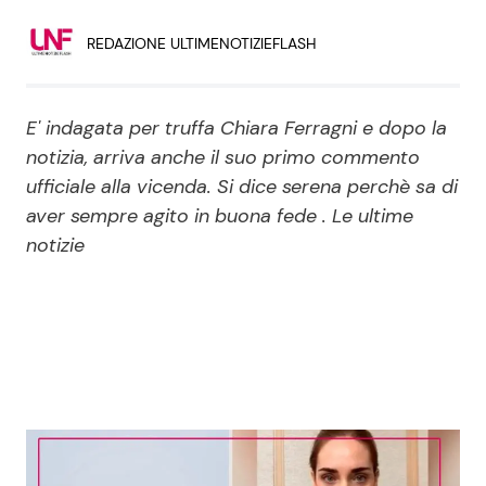
Economia
Fiction e Serie TV
REDAZIONE ULTIMENOTIZIEFLASH
Persone Scomparse
Programmi TV
E' indagata per truffa Chiara Ferragni e dopo la
Politica
Reality e Talent
notizia, arriva anche il suo primo commento
ufficiale alla vicenda. Si dice serena perchè sa di
Soap Opera
aver sempre agito in buona fede . Le ultime
notizie
ShowBiz
Social News
News Cinema
News dal mondo
News Musica
News Spettacolo