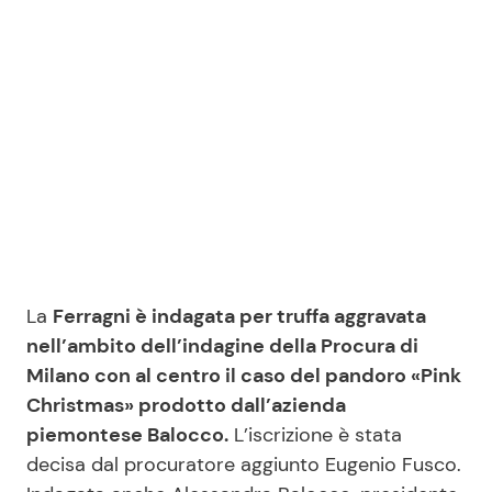
Seguici
Info
Chi siamo
Disclaimer e Privacy
La
Ferragni è indagata per truffa aggravata
Redazione
nell’ambito dell’indagine della Procura di
Contattaci
Milano con al centro il caso del pandoro «Pink
Christmas» prodotto dall’azienda
Pubblicità
piemontese Balocco.
L’iscrizione è stata
Privacy Policy
decisa dal procuratore aggiunto Eugenio Fusco.