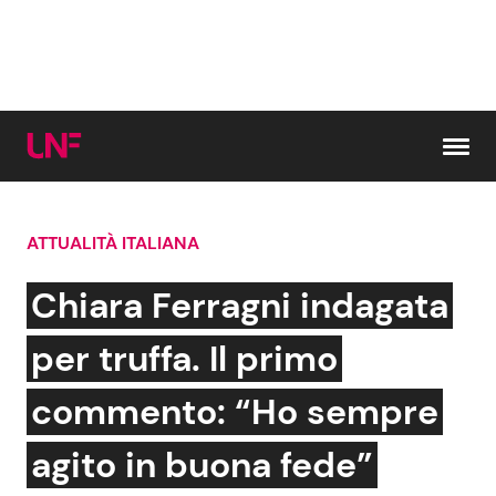
Vai al contenuto
ATTUALITÀ ITALIANA
Cerca:
Chiara Ferragni indagata
News e Cronaca
Gossip e TV
per truffa. Il primo
Attualità Italiana
Bellezze VIP
commento: “Ho sempre
Dal Mondo
Coppie VIP
agito in buona fede”