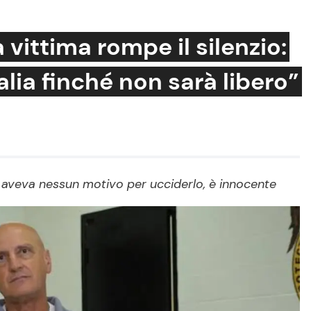
la vittima rompe il silenzio:
alia finché non sarà libero”
Cucina e Ricette
Consigli di Cucina
Dolci
Le Ricette in TV
on aveva nessun motivo per ucciderlo, è innocente
Primi Piatti
Ricette Facili e Veloci
Ricette Feste
Ricette per Bambini