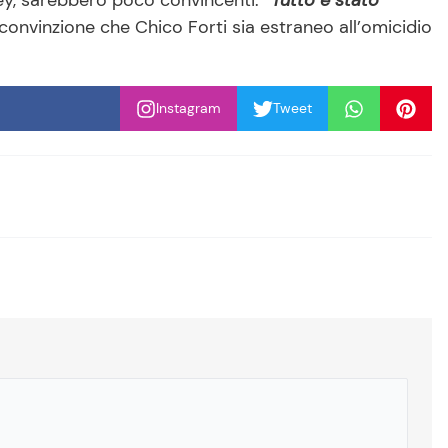
ley, sarebbero poco convincenti:
“Tutto è stato
 convinzione che Chico Forti sia estraneo all’omicidio
Instagram
Tweet