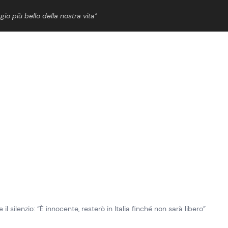
gio più bello della nostra vita”
ShowBiz
News Cinema
News Musica
News Spettacolo
e il silenzio: “È innocente, resterò in Italia finché non sarà libero”