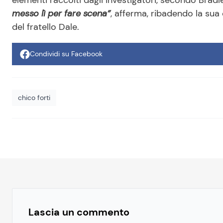
elementi raccolti dagli investigatori, secondo Brad
messo lì per fare scena”
, afferma, ribadendo la sua
del fratello Dale.
Condividi su Facebook
chico forti
Lascia un commento