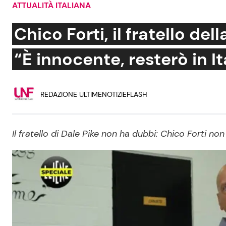
ATTUALITÀ ITALIANA
Soap Opera
Chico Forti, il fratello del
“È innocente, resterò in It
Social News
Benessere
REDAZIONE ULTIMENOTIZIEFLASH
News dal mondo
Casa
Moda e Style
Mondo Mamma
Il fratello di Dale Pike non ha dubbi: Chico Forti n
News benessere
Salute
Viaggi e Turismo
Festività