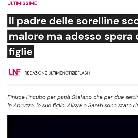
ULTIMISSIME
Soap Opera
Il padre delle sorelline 
malore ma adesso spera d
Social News
Benessere
figlie
News dal mondo
Casa
Moda e Style
REDAZIONE ULTIMENOTIZIEFLASH
Mondo Mamma
News benessere
Finisce l'incubo per papà Stefano che per due sett
Salute
in Abruzzo, le sue figlie. Alisya e Sarah sono state ri
Viaggi e Turismo
Festività