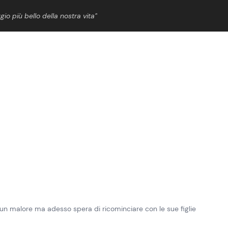
gio più bello della nostra vita”
ShowBiz
News Cinema
News Musica
News Spettacolo
 un malore ma adesso spera di ricominciare con le sue figlie