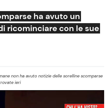
scomparse ha avuto un
i ricominciare con le sue
Cucina e Ricette
Consigli di Cucina
Dolci
Le Ricette in TV
Primi Piatti
imane non ha avuto notizie delle sorelline scomparse
Ricette Facili e Veloci
trovate ieri
Ricette Feste
Ricette per Bambini