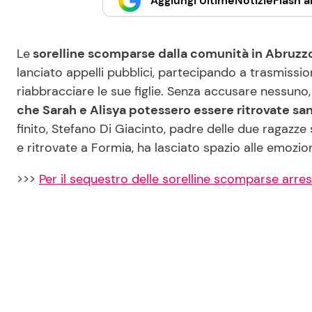
Aggiungi UltimeNotizieFlash al
Le
sorelline scomparse dalla comunità in Abruzzo
lanciato appelli pubblici, partecipando a trasmissi
riabbracciare le sue figlie. Senza accusare nessun
che Sarah e Alisya potessero essere ritrovate san
finito, Stefano Di Giacinto, padre delle due ragazze
e ritrovate a Formia, ha lasciato spazio alle emozio
>>>
Per il sequestro delle sorelline scomparse arre