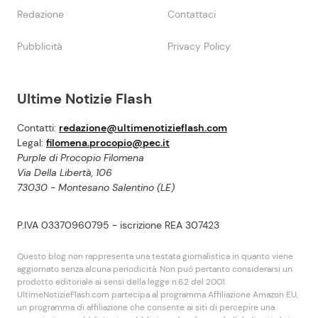
Redazione
Contattaci
Pubblicità
Privacy Policy
Ultime Notizie Flash
Contatti:
redazione@ultimenotizieflash.com
Legal:
filomena.procopio@pec.it
Purple di Procopio Filomena
Via Della Libertà, 106
73030 - Montesano Salentino (LE)
P.IVA 03370960795 - iscrizione REA 307423
Questo blog non rappresenta una testata giornalistica in quanto viene
aggiornato senza alcuna periodicità. Non puó pertanto considerarsi un
prodotto editoriale ai sensi della legge n.62 del 2001.
UltimeNotizieFlash.com partecipa al programma Affiliazione Amazon EU,
un programma di affiliazione che consente ai siti di percepire una