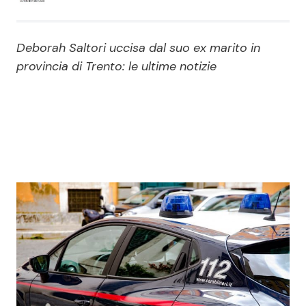
Economia
Fiction e Serie TV
Deborah Saltori uccisa dal suo ex marito in
Persone Scomparse
Programmi TV
provincia di Trento: le ultime notizie
Politica
Reality e Talent
Soap Opera
ShowBiz
Social News
News Cinema
News dal mondo
News Musica
News Spettacolo