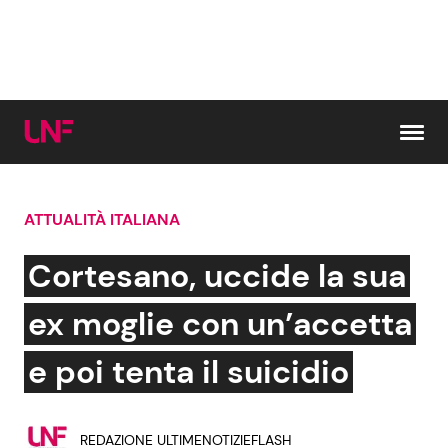
Vai al contenuto
ATTUALITÀ ITALIANA
Cerca:
Cortesano, uccide la sua
News e Cronaca
Gossip e TV
ex moglie con un’accetta
Attualità Italiana
Bellezze VIP
e poi tenta il suicidio
Dal Mondo
Coppie VIP
REDAZIONE ULTIMENOTIZIEFLASH