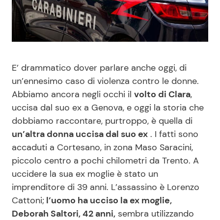
Benessere
Cucina e Ricette
Casa
Consigli di Cucina
E’ drammatico dover parlare anche oggi, di
Moda e Style
Dolci
un’ennesimo caso di violenza contro le donne.
Abbiamo ancora negli occhi il
volto di Clara
,
Mondo Mamma
Le Ricette in TV
uccisa dal suo ex a Genova, e oggi la storia che
dobbiamo raccontare, purtroppo, è quella di
News benessere
Primi Piatti
un’altra donna uccisa dal suo ex
. I fatti sono
accaduti a Cortesano, in zona Maso Saracini,
Salute
Ricette Facili e Veloci
piccolo centro a pochi chilometri da Trento. A
uccidere la sua ex moglie è stato un
Viaggi e Turismo
Ricette Feste
imprenditore di 39 anni. L’assassino è Lorenzo
Cattoni;
l’uomo ha ucciso la ex moglie,
Festività
Ricette per Bambini
Deborah Saltori, 42 anni,
sembra utilizzando