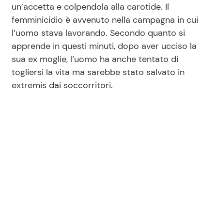
un’accetta e colpendola alla carotide. Il
femminicidio è avvenuto nella campagna in cui
l’uomo stava lavorando. Secondo quanto si
Seguici
apprende in questi minuti, dopo aver ucciso la
sua ex moglie, l’uomo ha anche tentato di
togliersi la vita ma sarebbe stato salvato in
extremis dai soccorritori.
Info
Chi siamo
Disclaimer e Privacy
Redazione
Contattaci
Pubblicità
Privacy Policy