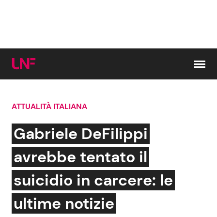
Vai al contenuto
ATTUALITÀ ITALIANA
Cerca:
Gabriele DeFilippi
News e Cronaca
Gossip e TV
avrebbe tentato il
Attualità Italiana
Bellezze VIP
suicidio in carcere: le
Dal Mondo
Coppie VIP
ultime notizie