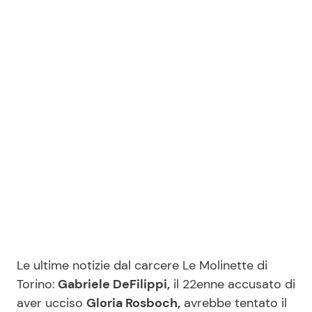
Benessere
Cucina e Ricette
Casa
Consigli di Cucina
Moda e Style
Dolci
Mondo Mamma
Le Ricette in TV
News benessere
Primi Piatti
Salute
Ricette Facili e Veloci
Viaggi e Turismo
Ricette Feste
Le ultime notizie dal carcere Le Molinette di
Torino:
Gabriele DeFilippi,
il 22enne accusato di
Festività
Ricette per Bambini
aver ucciso
Gloria Rosboch,
avrebbe tentato il