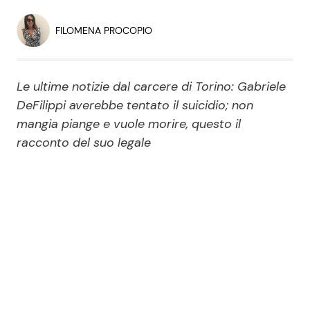
Economia
Fiction e Serie TV
FILOMENA PROCOPIO
Persone Scomparse
Programmi TV
Le ultime notizie dal carcere di Torino: Gabriele
Politica
Reality e Talent
DeFilippi averebbe tentato il suicidio; non
mangia piange e vuole morire, questo il
Soap Opera
racconto del suo legale
ShowBiz
Social News
News Cinema
News dal mondo
News Musica
News Spettacolo