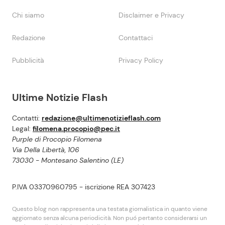
Chi siamo
Disclaimer e Privacy
Redazione
Contattaci
Pubblicità
Privacy Policy
Ultime Notizie Flash
Contatti:
redazione@ultimenotizieflash.com
Legal:
filomena.procopio@pec.it
Purple di Procopio Filomena
Via Della Libertà, 106
73030 - Montesano Salentino (LE)
P.IVA 03370960795 - iscrizione REA 307423
Questo blog non rappresenta una testata giornalistica in quanto viene
aggiornato senza alcuna periodicità. Non puó pertanto considerarsi un