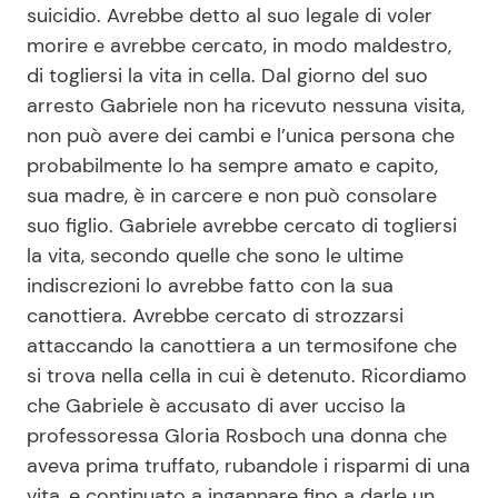
suicidio. Avrebbe detto al suo legale di voler
morire e avrebbe cercato, in modo maldestro,
di togliersi la vita in cella. Dal giorno del suo
Seguici
arresto Gabriele non ha ricevuto nessuna visita,
non può avere dei cambi e l’unica persona che
probabilmente lo ha sempre amato e capito,
sua madre, è in carcere e non può consolare
Info
suo figlio. Gabriele avrebbe cercato di togliersi
Chi siamo
la vita, secondo quelle che sono le ultime
indiscrezioni lo avrebbe fatto con la sua
Disclaimer e Privacy
canottiera. Avrebbe cercato di strozzarsi
Redazione
attaccando la canottiera a un termosifone che
Contattaci
si trova nella cella in cui è detenuto. Ricordiamo
che Gabriele è accusato di aver ucciso la
Pubblicità
professoressa Gloria Rosboch una donna che
Privacy Policy
aveva prima truffato, rubandole i risparmi di una
vita, e continuato a ingannare fino a darle un