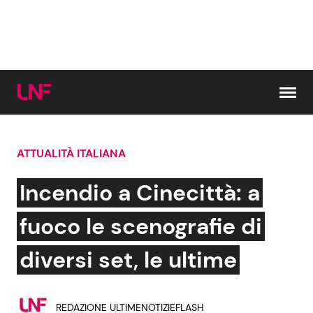
Vai al contenuto
ATTUALITÀ ITALIANA
Cerca:
Incendio a Cinecittà: a
News e Cronaca
Gossip e TV
fuoco le scenografie di
Attualità Italiana
Bellezze VIP
diversi set, le ultime
Dal Mondo
Coppie VIP
REDAZIONE ULTIMENOTIZIEFLASH