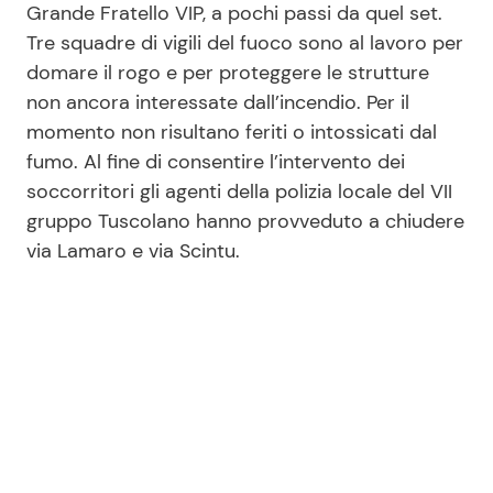
Grande Fratello VIP, a pochi passi da quel set.
Tre squadre di vigili del fuoco sono al lavoro per
domare il rogo e per proteggere le strutture
Seguici
non ancora interessate dall’incendio. Per il
momento non risultano feriti o intossicati dal
fumo. Al fine di consentire l’intervento dei
soccorritori gli agenti della polizia locale del VII
Info
gruppo Tuscolano hanno provveduto a chiudere
Chi siamo
via Lamaro e via Scintu.
Disclaimer e Privacy
Redazione
Contattaci
Pubblicità
Privacy Policy