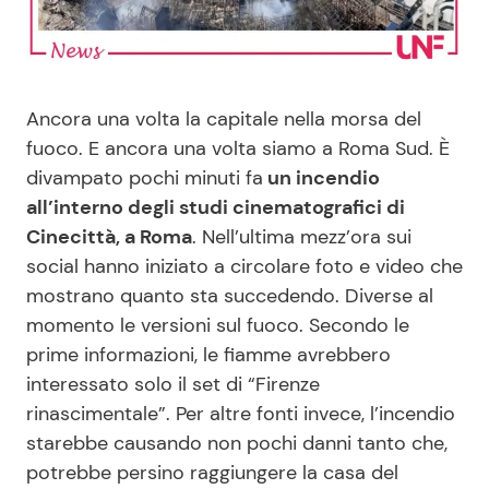
Benessere
Cucina e Ricette
Casa
Consigli di Cucina
Ancora una volta la capitale nella morsa del
fuoco. E ancora una volta siamo a Roma Sud. È
Moda e Style
Dolci
divampato pochi minuti fa
un incendio
all’interno degli studi cinematografici di
Mondo Mamma
Le Ricette in TV
Cinecittà, a Roma
. Nell’ultima mezz’ora sui
social hanno iniziato a circolare foto e video che
News benessere
Primi Piatti
mostrano quanto sta succedendo. Diverse al
momento le versioni sul fuoco. Secondo le
Salute
Ricette Facili e Veloci
prime informazioni, le fiamme avrebbero
interessato solo il set di “Firenze
Viaggi e Turismo
Ricette Feste
rinascimentale”. Per altre fonti invece, l’incendio
starebbe causando non pochi danni tanto che,
Festività
Ricette per Bambini
potrebbe persino raggiungere la casa del