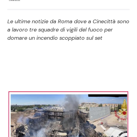
Economia
Fiction e Serie TV
Le ultime notizie da Roma dove a Cinecittà sono
Persone Scomparse
Programmi TV
a lavoro tre squadre di vigili del fuoco per
domare un incendio scoppiato sul set
Politica
Reality e Talent
Soap Opera
ShowBiz
Social News
News Cinema
News dal mondo
News Musica
News Spettacolo