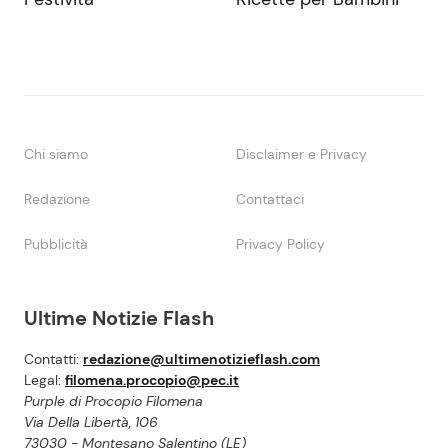
Chi siamo
Disclaimer e Privacy
Redazione
Contattaci
Pubblicità
Privacy Policy
Ultime Notizie Flash
Contatti:
redazione@ultimenotizieflash.com
Legal:
filomena.procopio@pec.it
Purple di Procopio Filomena
Via Della Libertà, 106
73030 - Montesano Salentino (LE)