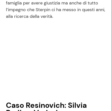
famiglia per avere giustizia ma anche di tutto
l’impegno che Sterpin ci ha messo in questi anni,
alla ricerca della verità.
Seguici
Info
Chi siamo
Disclaimer e Privacy
Redazione
Contattaci
Pubblicità
Privacy Policy
Caso Resinovich: Silvia