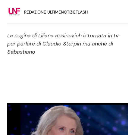
Economia
Fiction e Serie TV
REDAZIONE ULTIMENOTIZIEFLASH
Persone Scomparse
Programmi TV
La cugina di Liliana Resinovich è tornata in tv
Politica
Reality e Talent
per parlare di Claudio Sterpin ma anche di
Sebastiano
Soap Opera
ShowBiz
Social News
News Cinema
News dal mondo
News Musica
News Spettacolo