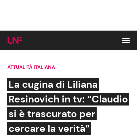
Vai al contenuto
ATTUALITÀ ITALIANA
Cerca:
La cugina di Liliana
News e Cronaca
Gossip e TV
Resinovich in tv: “Claudio
Attualità Italiana
Bellezze VIP
si è trascurato per
Dal Mondo
Coppie VIP
cercare la verità”