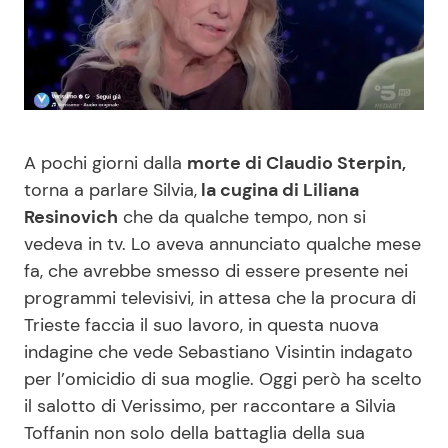
Benessere
Cucina e Ricette
Casa
Consigli di Cucina
Moda e Style
Dolci
A pochi giorni dalla
morte di Claudio Sterpin,
torna a parlare Silvia,
la cugina di Liliana
Mondo Mamma
Le Ricette in TV
Resinovich
che da qualche tempo, non si
vedeva in tv. Lo aveva annunciato qualche mese
News benessere
Primi Piatti
fa, che avrebbe smesso di essere presente nei
programmi televisivi, in attesa che la procura di
Salute
Ricette Facili e Veloci
Trieste faccia il suo lavoro, in questa nuova
indagine che vede Sebastiano Visintin indagato
Viaggi e Turismo
Ricette Feste
per l’omicidio di sua moglie. Oggi però ha scelto
il salotto di Verissimo, per raccontare a Silvia
Festività
Ricette per Bambini
Toffanin non solo della battaglia della sua