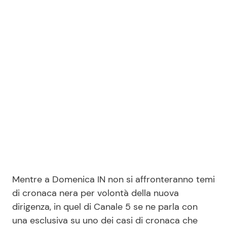
Benessere
Cucina e Ricette
Casa
Consigli di Cucina
Moda e Style
Dolci
Mondo Mamma
Le Ricette in TV
News benessere
Primi Piatti
Salute
Ricette Facili e Veloci
Mentre a Domenica IN non si affronteranno temi
Viaggi e Turismo
Ricette Feste
di cronaca nera per volontà della nuova
dirigenza, in quel di Canale 5 se ne parla con
Festività
Ricette per Bambini
una esclusiva su uno dei casi di cronaca che