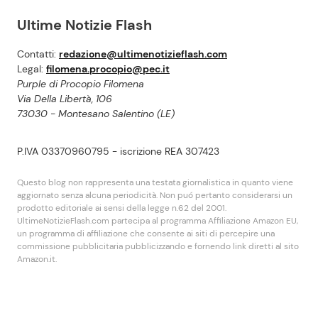
Ultime Notizie Flash
Contatti:
redazione@ultimenotizieflash.com
Legal:
filomena.procopio@pec.it
Purple di Procopio Filomena
Via Della Libertà, 106
73030 - Montesano Salentino (LE)
P.IVA 03370960795 - iscrizione REA 307423
Questo blog non rappresenta una testata giornalistica in quanto viene
aggiornato senza alcuna periodicità. Non puó pertanto considerarsi un
prodotto editoriale ai sensi della legge n.62 del 2001.
UltimeNotizieFlash.com partecipa al programma Affiliazione Amazon EU,
un programma di affiliazione che consente ai siti di percepire una
commissione pubblicitaria pubblicizzando e fornendo link diretti al sito
Amazon.it.