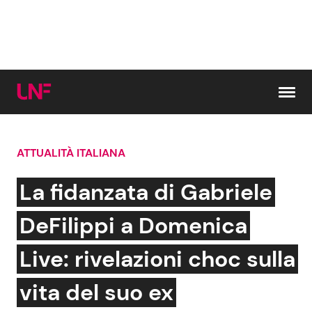
Vai al contenuto
ATTUALITÀ ITALIANA
Cerca:
La fidanzata di Gabriele
News e Cronaca
Gossip e TV
DeFilippi a Domenica
Attualità Italiana
Bellezze VIP
Live: rivelazioni choc sulla
Dal Mondo
Coppie VIP
vita del suo ex