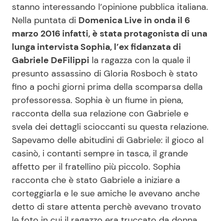
stanno interessando l’opinione pubblica italiana.
Nella puntata di
Domenica Live in onda il 6
marzo 2016 infatti, è stata protagonista di una
Seguici
lunga intervista Sophia, l’ex fidanzata di
Gabriele DeFilippi
la ragazza con la quale il
presunto assassino di Gloria Rosboch è stato
fino a pochi giorni prima della scomparsa della
Info
professoressa. Sophia è un fiume in piena,
Chi siamo
racconta della sua relazione con Gabriele e
svela dei dettagli scioccanti su questa relazione.
Disclaimer e Privacy
Sapevamo delle abitudini di Gabriele: il gioco al
Redazione
casinò, i contanti sempre in tasca, il grande
Contattaci
affetto per il fratellino più piccolo. Sophia
racconta che è stato Gabriele a iniziare a
Pubblicità
corteggiarla e le sue amiche le avevano anche
Privacy Policy
detto di stare attenta perchè avevano trovato
le foto in cui il ragazzo era truccato da donna.