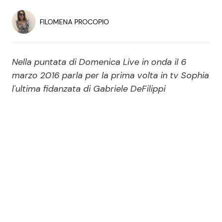
Economia
Fiction e Serie TV
FILOMENA PROCOPIO
Persone Scomparse
Programmi TV
Nella puntata di Domenica Live in onda il 6
Politica
Reality e Talent
marzo 2016 parla per la prima volta in tv Sophia
l'ultima fidanzata di Gabriele DeFilippi
Soap Opera
ShowBiz
Social News
News Cinema
News dal mondo
News Musica
News Spettacolo