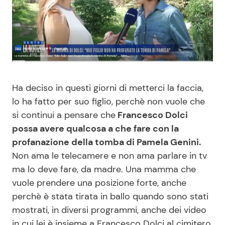
Benessere
Cucina e Ricette
Casa
Consigli di Cucina
Moda e Style
Dolci
Ha deciso in questi giorni di metterci la faccia,
Mondo Mamma
Le Ricette in TV
lo ha fatto per suo figlio, perchè non vuole che
si continui a pensare che
Francesco Dolci
News benessere
Primi Piatti
possa avere qualcosa a che fare con la
profanazione della tomba di Pamela Genini.
Non ama le telecamere e non ama parlare in tv
Salute
Ricette Facili e Veloci
ma lo deve fare, da madre. Una mamma che
vuole prendere una posizione forte, anche
Viaggi e Turismo
Ricette Feste
perchè è stata tirata in ballo quando sono stati
mostrati, in diversi programmi, anche dei video
Festività
Ricette per Bambini
in cui lei è insieme a Francesco Dolci al cimitero.