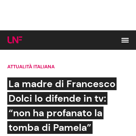
Vai al contenuto
ATTUALITÀ ITALIANA
Cerca:
La madre di Francesco
News e Cronaca
Gossip e TV
Dolci lo difende in tv:
Attualità Italiana
Bellezze VIP
“non ha profanato la
Dal Mondo
Coppie VIP
tomba di Pamela”