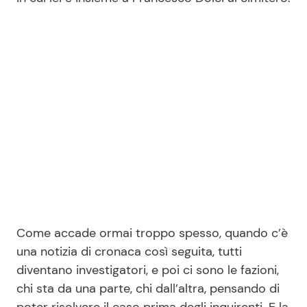
Seguici
Info
Chi siamo
Disclaimer e Privacy
Redazione
Contattaci
Come accade ormai troppo spesso, quando c’è
una notizia di cronaca così seguita, tutti
Pubblicità
diventano investigatori, e poi ci sono le fazioni,
Privacy Policy
chi sta da una parte, chi dall’altra, pensando di