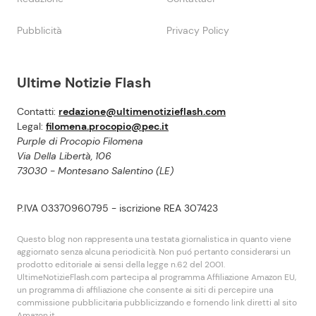
Pubblicità
Privacy Policy
Ultime Notizie Flash
Contatti:
redazione@ultimenotizieflash.com
Legal:
filomena.procopio@pec.it
Purple di Procopio Filomena
Via Della Libertà, 106
73030 - Montesano Salentino (LE)
P.IVA 03370960795 - iscrizione REA 307423
Questo blog non rappresenta una testata giornalistica in quanto viene
aggiornato senza alcuna periodicità. Non puó pertanto considerarsi un
prodotto editoriale ai sensi della legge n.62 del 2001.
UltimeNotizieFlash.com partecipa al programma Affiliazione Amazon EU,
un programma di affiliazione che consente ai siti di percepire una
commissione pubblicitaria pubblicizzando e fornendo link diretti al sito
Amazon.it.