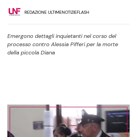
Economia
Fiction e Serie TV
REDAZIONE ULTIMENOTIZIEFLASH
Persone Scomparse
Programmi TV
Emergono dettagli inquietanti nel corso del
Politica
Reality e Talent
processo contro Alessia Pifferi per la morte
della piccola Diana
Soap Opera
ShowBiz
Social News
News Cinema
News dal mondo
News Musica
News Spettacolo