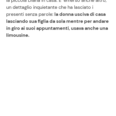
la piccola Diana in casa. E’ emerso anche altro,
un dettaglio inquietante che ha lasciato i
presenti senza parole:
la donna usciva di casa
Seguici
lasciando sua figlia da sola mentre per andare
in giro ai suoi appuntamenti, usava anche una
limousine.
Info
Chi siamo
Disclaimer e Privacy
Redazione
Contattaci
Pubblicità
Privacy Policy