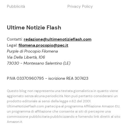
Pubblicità
Privacy Policy
Ultime Notizie Flash
Contatti:
redazione@ultimenotizieflash.com
Legal:
filomena.procopio@pec.it
Purple di Procopio Filomena
Via Della Libertà, 106
73030 - Montesano Salentino (LE)
P.IVA 03370960795 - iscrizione REA 307423
Questo blog non rappresenta una testata giornalistica in quanto viene
aggiornato senza alcuna periodicità. Non puó pertanto considerarsi un
prodotto editoriale ai sensi della legge n.62 del 2001.
UltimeNotizieFlash.com partecipa al programma Affiliazione Amazon EU,
un programma di affiliazione che consente ai siti di percepire una
commissione pubblicitaria pubblicizzando e fornendo link diretti al sito
Amazon.it.