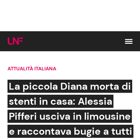
Vai al contenuto
ATTUALITÀ ITALIANA
Cerca:
La piccola Diana morta di
News e Cronaca
Gossip e TV
stenti in casa: Alessia
Attualità Italiana
Bellezze VIP
Pifferi usciva in limousine
Dal Mondo
Coppie VIP
e raccontava bugie a tutti