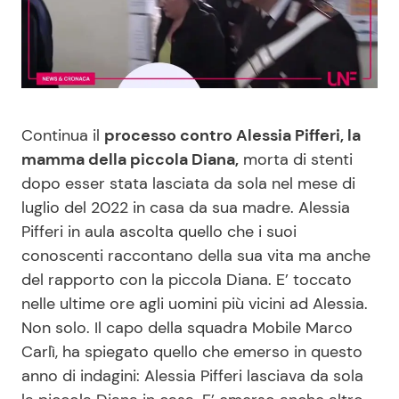
Benessere
Cucina e Ricette
Casa
Consigli di Cucina
Moda e Style
Dolci
Continua il
processo contro Alessia Pifferi, la
mamma della piccola Diana,
morta di stenti
Mondo Mamma
Le Ricette in TV
dopo esser stata lasciata da sola nel mese di
luglio del 2022 in casa da sua madre. Alessia
News benessere
Primi Piatti
Pifferi in aula ascolta quello che i suoi
conoscenti raccontano della sua vita ma anche
Salute
Ricette Facili e Veloci
del rapporto con la piccola Diana. E’ toccato
nelle ultime ore agli uomini più vicini ad Alessia.
Non solo. Il capo della squadra Mobile Marco
Viaggi e Turismo
Ricette Feste
Carlì, ha spiegato quello che emerso in questo
anno di indagini: Alessia Pifferi lasciava da sola
Festività
Ricette per Bambini