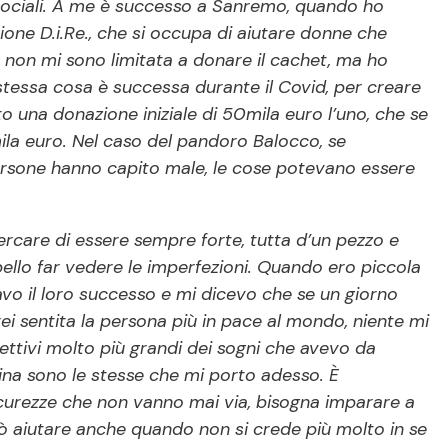
sociali. A me è successo a Sanremo, quando ho
zione D.i.Re., che si occupa di aiutare donne che
e non mi sono limitata a donare il cachet, ma ho
La stessa cosa è successa durante il Covid, per creare
o una donazione iniziale di 50mila euro l’uno, che se
a euro. Nel caso del pandoro Balocco, se
ersone hanno capito male, le cose potevano essere
rcare di essere sempre forte, tutta d’un pezzo e
ello far vedere le imperfezioni. Quando ero piccola
navo il loro successo e mi dicevo che se un giorno
ei sentita la persona più in pace al mondo, niente mi
iettivi molto più grandi dei sogni che avevo da
na sono le stesse che mi porto adesso. È
sicurezze che non vanno mai via, bisogna imparare a
ò aiutare anche quando non si crede più molto in se