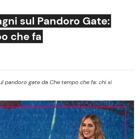
agni sul Pandoro Gate:
o che fa
Cucina e Ricette
Consigli di Cucina
Dolci
Le Ricette in TV
sul pandoro gate da Che tempo che fa: chi si
Primi Piatti
Ricette Facili e Veloci
Ricette Feste
Ricette per Bambini