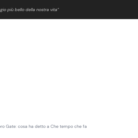
gio più bello della nostra vita”
ShowBiz
News Cinema
News Musica
News Spettacolo
doro Gate: cosa ha detto a Che tempo che fa