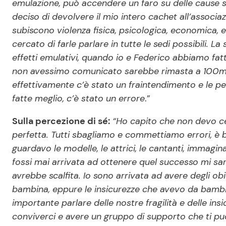
emulazione, può accendere un faro su delle cause 
deciso di devolvere il mio intero cachet all’associa
subiscono violenza fisica, psicologica, economica, 
cercato di farle parlare in tutte le sedi possibili. 
effetti emulativi, quando io e Federico abbiamo fatt
non avessimo comunicato sarebbe rimasta a 100mil
effettivamente c’è stato un fraintendimento e le p
fatte meglio, c’è stato un errore
.”
Sulla percezione di sé:
“Ho capito che non devo ce
perfetta. Tutti sbagliamo e commettiamo errori, è b
guardavo le modelle, le attrici, le cantanti, immagi
fossi mai arrivata ad ottenere quel successo mi sar
avrebbe scalfita. Io sono arrivata ad avere degli ob
bambina, eppure le insicurezze che avevo da bambi
importante parlare delle nostre fragilità e delle in
conviverci e avere un gruppo di supporto che ti pu