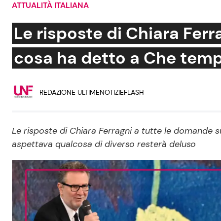
ATTUALITÀ ITALIANA
Soap Opera
Le risposte di Chiara Ferr
cosa ha detto a Che temp
Social News
Benessere
REDAZIONE ULTIMENOTIZIEFLASH
News dal mondo
Casa
Moda e Style
Mondo Mamma
Le risposte di Chiara Ferragni a tutte le domande 
aspettava qualcosa di diverso resterà deluso
News benessere
Salute
Viaggi e Turismo
Festività