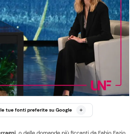
le tue fonti preferite su Google
rragni,
o delle domande più ficcanti da Fabio Fazio,