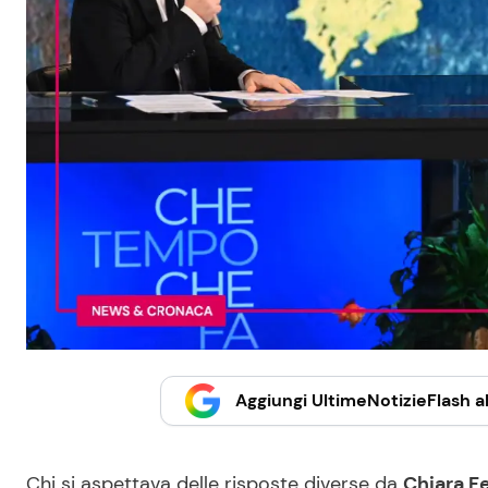
Aggiungi UltimeNotizieFlash al
Chi si aspettava delle risposte diverse da
Chiara Fe