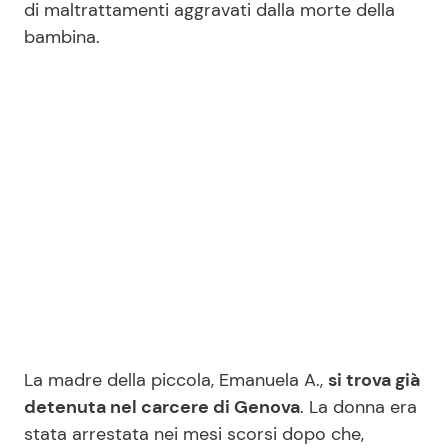
di maltrattamenti aggravati dalla morte della
bambina.
Seguici
Info
Chi siamo
Disclaimer e Privacy
Redazione
Contattaci
Pubblicità
La madre della piccola, Emanuela A.,
si trova già
detenuta nel carcere di Genova
. La donna era
Privacy Policy
stata arrestata nei mesi scorsi dopo che,