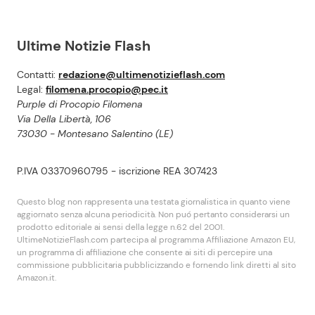
Ultime Notizie Flash
Contatti:
redazione@ultimenotizieflash.com
Legal:
filomena.procopio@pec.it
Purple di Procopio Filomena
Via Della Libertà, 106
73030 - Montesano Salentino (LE)
P.IVA 03370960795 - iscrizione REA 307423
Questo blog non rappresenta una testata giornalistica in quanto viene
aggiornato senza alcuna periodicità. Non puó pertanto considerarsi un
prodotto editoriale ai sensi della legge n.62 del 2001.
UltimeNotizieFlash.com partecipa al programma Affiliazione Amazon EU,
un programma di affiliazione che consente ai siti di percepire una
commissione pubblicitaria pubblicizzando e fornendo link diretti al sito
Amazon.it.