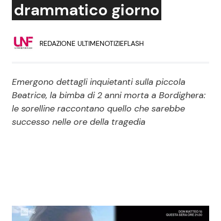
drammatico giorno
Economia
Fiction e Serie TV
Persone Scomparse
Programmi TV
REDAZIONE ULTIMENOTIZIEFLASH
Politica
Reality e Talent
Emergono dettagli inquietanti sulla piccola
Soap Opera
Beatrice, la bimba di 2 anni morta a Bordighera:
le sorelline raccontano quello che sarebbe
successo nelle ore della tragedia
ShowBiz
Social News
News Cinema
News dal mondo
News Musica
News Spettacolo