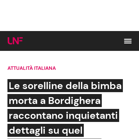
Vai al contenuto
ATTUALITÀ ITALIANA
Cerca:
Le sorelline della bimba
News e Cronaca
Gossip e TV
morta a Bordighera
Attualità Italiana
Bellezze VIP
raccontano inquietanti
Dal Mondo
Coppie VIP
dettagli su quel