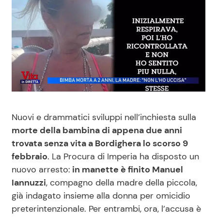
Benessere
Cucina e Ricette
Casa
Consigli di Cucina
Moda e Style
Dolci
Mondo Mamma
Le Ricette in TV
Nuovi e drammatici sviluppi nell’inchiesta sulla
News benessere
Primi Piatti
morte della bambina di appena due anni
trovata senza vita a Bordighera lo scorso 9
Salute
Ricette Facili e Veloci
febbraio
. La Procura di Imperia ha disposto un
nuovo arresto:
in manette è finito Manuel
Viaggi e Turismo
Ricette Feste
Iannuzzi
, compagno della madre della piccola,
già indagato insieme alla donna per omicidio
Festività
Ricette per Bambini
preterintenzionale. Per entrambi, ora, l’accusa è