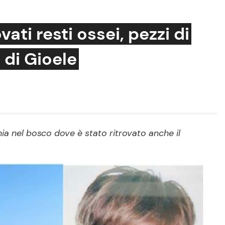
vati resti ossei, pezzi di
 di Gioele
Cucina e Ricette
Consigli di Cucina
Dolci
Le Ricette in TV
nia nel bosco dove è stato ritrovato anche il
Primi Piatti
Ricette Facili e Veloci
Ricette Feste
Ricette per Bambini