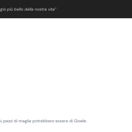
gio più bello della nostra vita”
ShowBiz
News Cinema
News Musica
News Spettacolo
sei, pezzi di maglia potrebbero essere di Gioele