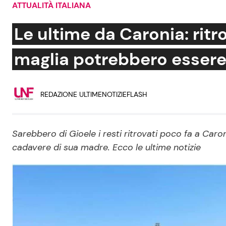
ATTUALITÀ ITALIANA
Soap Opera
Le ultime da Caronia: ritro
maglia potrebbero essere
Social News
Benessere
REDAZIONE ULTIMENOTIZIEFLASH
News dal mondo
Casa
Moda e Style
Mondo Mamma
Sarebbero di Gioele i resti ritrovati poco fa a Caro
cadavere di sua madre. Ecco le ultime notizie
News benessere
Salute
Viaggi e Turismo
Festività