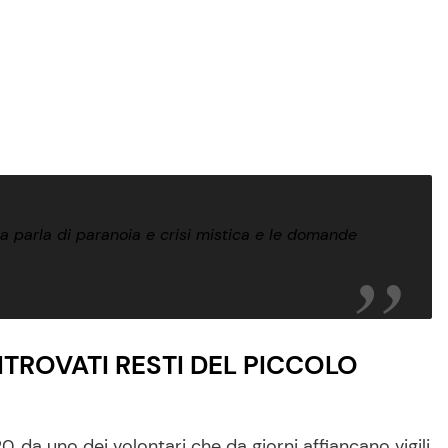
iana parla di paranoia e crisi mistica e le domande
RITROVATI RESTI DEL PICCOLO
, da uno dei volontari che da giorni affiancano vigili