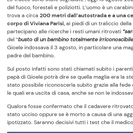
del fuoco, forestali e poliziotti. L’uomo è un carabin
trova a circa
200 metri dall’autostrada e a una cer
corpo di Viviana Parisi,
ai piedi di un traliccio del
partecipano alle ricerche i resti umani ritrovati
“sar
del “
busto di un bambino totalmente irriconoscibil
Gioele indossava il 3 agosto, in particolare una ma
padre del bambino.
Sul posto infatti sono stati chiamati subito i parenti
papà di Gioele potrà dire se quella maglia era la s
stato possibile riconoscerla subito grazie alla fede
le quali era uscita di casa, anche se non le indossav
Qualora fosse confermato che il cadavere ritrovato 
stato ucciso oppure se è morto a causa di una agg
ipotizzato. Saranno decisivi tutti i test che il medi