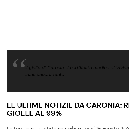
Il giallo di Caronia: il certificato medico di Viv
sono ancora tante
LE ULTIME NOTIZIE DA CARONIA: 
GIOELE AL 99%
Le tracce sono state segnalate , oggi 19 agosto 2020