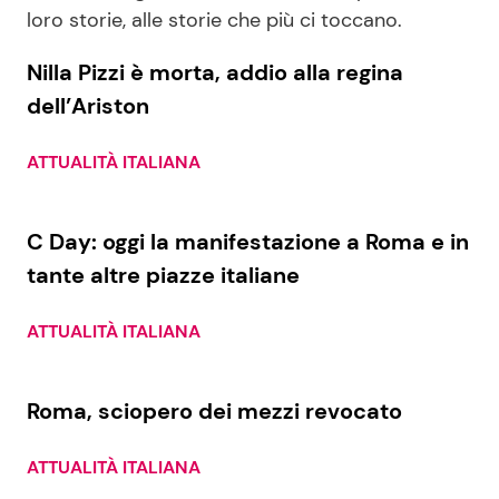
loro storie, alle storie che più ci toccano.
Benessere
Cucina e Ricette
Nilla Pizzi è morta, addio alla regina
Casa
Consigli di Cucina
dell’Ariston
Moda e Style
Dolci
ATTUALITÀ ITALIANA
Mondo Mamma
Le Ricette in TV
C Day: oggi la manifestazione a Roma e in
tante altre piazze italiane
News benessere
Primi Piatti
ATTUALITÀ ITALIANA
Salute
Ricette Facili e Veloci
Roma, sciopero dei mezzi revocato
Viaggi e Turismo
Ricette Feste
ATTUALITÀ ITALIANA
Festività
Ricette per Bambini