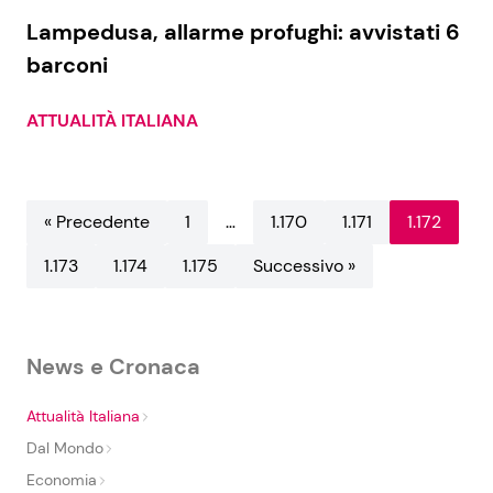
Lampedusa, allarme profughi: avvistati 6
barconi
ATTUALITÀ ITALIANA
« Precedente
1
…
1.170
1.171
1.172
1.173
1.174
1.175
Successivo »
News e Cronaca
Attualità Italiana
Dal Mondo
Economia