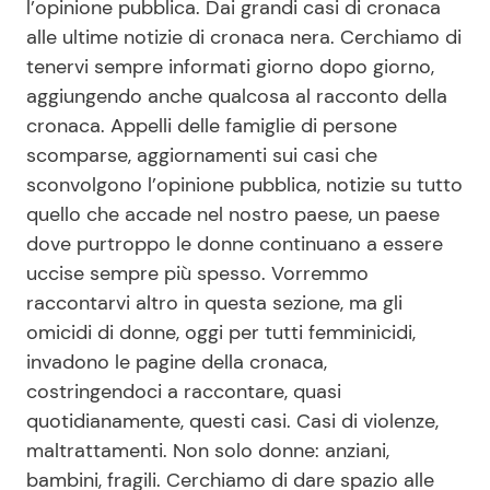
l’opinione pubblica. Dai grandi casi di cronaca
Economia
Fiction e Serie TV
alle ultime notizie di cronaca nera. Cerchiamo di
tenervi sempre informati giorno dopo giorno,
Persone Scomparse
Programmi TV
aggiungendo anche qualcosa al racconto della
cronaca. Appelli delle famiglie di persone
Politica
Reality e Talent
scomparse, aggiornamenti sui casi che
sconvolgono l’opinione pubblica, notizie su tutto
Soap Opera
quello che accade nel nostro paese, un paese
dove purtroppo le donne continuano a essere
uccise sempre più spesso. Vorremmo
ShowBiz
Social News
raccontarvi altro in questa sezione, ma gli
News Cinema
News dal mondo
omicidi di donne, oggi per tutti femminicidi,
invadono le pagine della cronaca,
costringendoci a raccontare, quasi
News Musica
quotidianamente, questi casi. Casi di violenze,
maltrattamenti. Non solo donne: anziani,
News Spettacolo
bambini, fragili. Cerchiamo di dare spazio alle