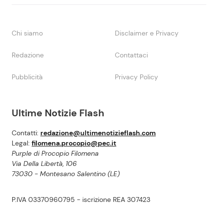
Chi siamo
Disclaimer e Privacy
Redazione
Contattaci
Pubblicità
Privacy Policy
Ultime Notizie Flash
Contatti:
redazione@ultimenotizieflash.com
Legal:
filomena.procopio@pec.it
Purple di Procopio Filomena
Via Della Libertà, 106
73030 - Montesano Salentino (LE)
P.IVA 03370960795 - iscrizione REA 307423