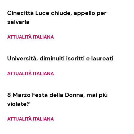
Cinecittà Luce chiude, appello per
Seguici
salvarla
ATTUALITÀ ITALIANA
Info
Università, diminuiti iscritti e laureati
Chi siamo
ATTUALITÀ ITALIANA
Disclaimer e Privacy
Redazione
8 Marzo Festa della Donna, mai più
Contattaci
violate?
Pubblicità
ATTUALITÀ ITALIANA
Privacy Policy