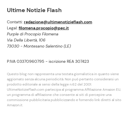
Ultime Notizie Flash
Contatti:
redazione@ultimenotizieflash.com
Legal:
filomena.procopio@pec.it
Purple di Procopio Filomena
Via Della Libertà, 106
73030 - Montesano Salentino (LE)
P.IVA 03370960795 - iscrizione REA 307423
Questo blog non rappresenta una testata giornalistica in quanto viene
aggiornato senza alcuna periodicità. Non puó pertanto considerarsi un
prodotto editoriale ai sensi della legge n.62 del 2001.
UltimeNotizieFlash.com partecipa al programma Affiliazione Amazon EU,
un programma di affiliazione che consente ai siti di percepire una
commissione pubblicitaria pubblicizzando e fornendo link diretti al sito
Amazon.it.