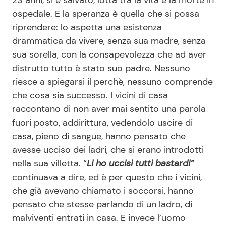
ospedale. E la speranza è quella che si possa
riprendere: lo aspetta una esistenza
Seguici
drammatica da vivere, senza sua madre, senza
sua sorella, con la consapevolezza che ad aver
distrutto tutto è stato suo padre. Nessuno
riesce a spiegarsi il perchè, nessuno comprende
Info
che cosa sia successo. I vicini di casa
raccontano di non aver mai sentito una parola
Chi siamo
fuori posto, addirittura, vedendolo uscire di
Disclaimer e Privacy
casa, pieno di sangue, hanno pensato che
avesse ucciso dei ladri, che si erano introdotti
Redazione
nella sua villetta. “
Li ho uccisi tutti bastardi”
Contattaci
continuava a dire, ed è per questo che i vicini,
Pubblicità
che già avevano chiamato i soccorsi, hanno
pensato che stesse parlando di un ladro, di
Privacy Policy
malviventi entrati in casa. E invece l’uomo