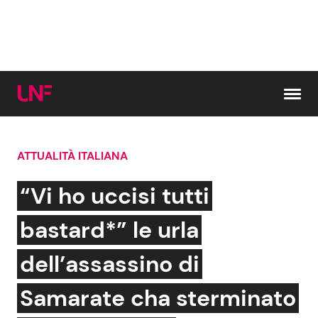
Vai al contenuto
ATTUALITÀ ITALIANA
Cerca:
“Vi ho uccisi tutti
News e Cronaca
Gossip e TV
bastard*” le urla
Attualità Italiana
Bellezze VIP
dell’assassino di
Dal Mondo
Coppie VIP
Samarate cha sterminato