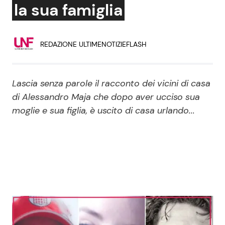
la sua famiglia
Economia
Fiction e Serie TV
Persone Scomparse
Programmi TV
REDAZIONE ULTIMENOTIZIEFLASH
Politica
Reality e Talent
Lascia senza parole il racconto dei vicini di casa
Soap Opera
di Alessandro Maja che dopo aver ucciso sua
moglie e sua figlia, è uscito di casa urlando...
ShowBiz
Social News
News Cinema
News dal mondo
News Musica
News Spettacolo