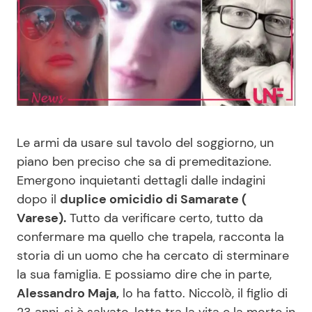
Benessere
Cucina e Ricette
Casa
Consigli di Cucina
Moda e Style
Dolci
Mondo Mamma
Le Ricette in TV
Le armi da usare sul tavolo del soggiorno, un
piano ben preciso che sa di premeditazione.
News benessere
Primi Piatti
Emergono inquietanti dettagli dalle indagini
dopo il
duplice omicidio di Samarate (
Salute
Ricette Facili e Veloci
Varese).
Tutto da verificare certo, tutto da
confermare ma quello che trapela, racconta la
storia di un uomo che ha cercato di sterminare
Viaggi e Turismo
Ricette Feste
la sua famiglia. E possiamo dire che in parte,
Alessandro Maja,
lo ha fatto. Niccolò, il figlio di
Festività
Ricette per Bambini
23 anni, si è salvato, lotta tra la vita e la morte in