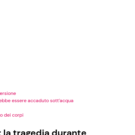
mersione
trebbe essere accaduto sott’acqua
ro dei corpi
 la tragedia durante