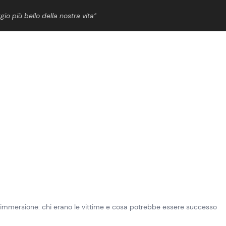
gio più bello della nostra vita”
ShowBiz
News Cinema
News Musica
News Spettacolo
n’immersione: chi erano le vittime e cosa potrebbe essere successo