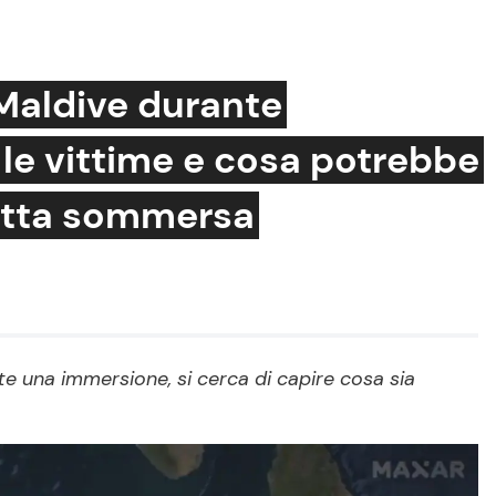
 Maldive durante
le vittime e cosa potrebbe
Cucina e Ricette
rotta sommersa
Consigli di Cucina
Dolci
Le Ricette in TV
Primi Piatti
Ricette Facili e Veloci
nte una immersione, si cerca di capire cosa sia
Ricette Feste
Ricette per Bambini