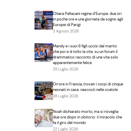
Chiara Pellacani regina d’Europa: due ori
in poche ore e una giornata da sogno agli
Europei di Parigi
3 Agosto 2026
Mandy e i suoi 6 figli uccisi dal marito
che poi si è tolto la vita: su un forum il
drammatico racconto di una vita solo
apparentemente felice
29 Luglio 2026
Orrore in Francia, trovati i corpi di cinque
neonati in casa: nascosti nelle scatole
28 Luglio 2026
Noah dichiarato morto, ma si risveglia
due ore dopo in obitorio: il miracolo che
fa il giro del mondo
22 Luglio 2026