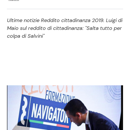
Economia
Fiction e Serie TV
Ultime notizie Reddito cittadinanza 2019. Luigi di
Persone Scomparse
Programmi TV
Maio sul reddito di cittadinanza: "Salta tutto per
colpa di Salvini"
Politica
Reality e Talent
Soap Opera
ShowBiz
Social News
News Cinema
News dal mondo
News Musica
News Spettacolo