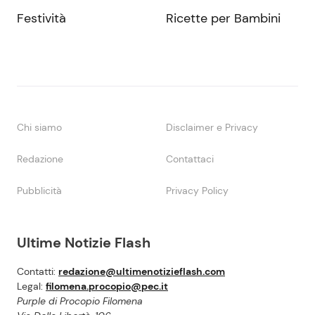
Festività
Ricette per Bambini
Chi siamo
Disclaimer e Privacy
Redazione
Contattaci
Pubblicità
Privacy Policy
Ultime Notizie Flash
Contatti:
redazione@ultimenotizieflash.com
Legal:
filomena.procopio@pec.it
Purple di Procopio Filomena