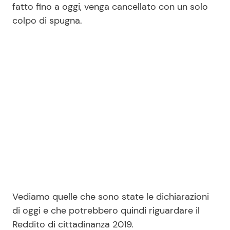
fatto fino a oggi, venga cancellato con un solo
colpo di spugna.
Seguici
Info
Chi siamo
Disclaimer e Privacy
Redazione
Contattaci
Pubblicità
Vediamo quelle che sono state le dichiarazioni
Privacy Policy
di oggi e che potrebbero quindi riguardare il
Reddito di cittadinanza 2019.