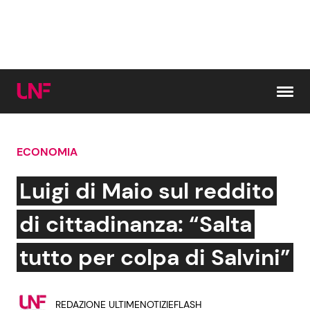
Vai al contenuto
ECONOMIA
Cerca:
Luigi di Maio sul reddito
News e Cronaca
Gossip e TV
di cittadinanza: “Salta
Attualità Italiana
Bellezze VIP
tutto per colpa di Salvini”
Dal Mondo
Coppie VIP
REDAZIONE ULTIMENOTIZIEFLASH