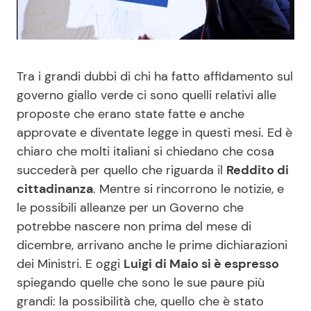
Benessere
Cucina e Ricette
Casa
Consigli di Cucina
Tra i grandi dubbi di chi ha fatto affidamento sul
governo giallo verde ci sono quelli relativi alle
Moda e Style
Dolci
proposte che erano state fatte e anche
approvate e diventate legge in questi mesi. Ed è
Mondo Mamma
Le Ricette in TV
chiaro che molti italiani si chiedano che cosa
succederà per quello che riguarda il
Reddito di
News benessere
Primi Piatti
cittadinanza
. Mentre si rincorrono le notizie, e
le possibili alleanze per un Governo che
Salute
Ricette Facili e Veloci
potrebbe nascere non prima del mese di
dicembre, arrivano anche le prime dichiarazioni
Viaggi e Turismo
Ricette Feste
dei Ministri. E oggi
Luigi di Maio si è espresso
spiegando quelle che sono le sue paure più
Festività
Ricette per Bambini
grandi: la possibilità che, quello che è stato