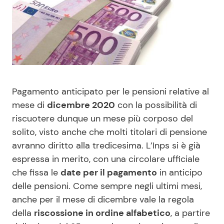
Benessere
Cucina e Ricette
Casa
Consigli di Cucina
Moda e Style
Dolci
Pagamento anticipato per le pensioni relative al
Mondo Mamma
Le Ricette in TV
mese di
dicembre 2020
con la possibilità di
riscuotere dunque un mese più corposo del
News benessere
Primi Piatti
solito, visto anche che molti titolari di pensione
avranno diritto alla tredicesima. L’Inps si è già
Salute
Ricette Facili e Veloci
espressa in merito, con una circolare ufficiale
che fissa le
date per il pagamento
in anticipo
Viaggi e Turismo
Ricette Feste
delle pensioni. Come sempre negli ultimi mesi,
anche per il mese di dicembre vale la regola
della
riscossione in ordine alfabetico
, a partire
Festività
Ricette per Bambini