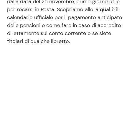
dalla data del 25 novembre, primo giorno utile
per recarsi in Posta. Scopriamo allora qual è il
calendario ufficiale per il pagamento anticipato
Seguici
delle pensioni e come fare in caso di accredito
direttamente sul conto corrente o se siete
titolari di qualche libretto.
Info
Chi siamo
Disclaimer e Privacy
Redazione
Contattaci
Pubblicità
Privacy Policy