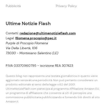
Pubblicità
Privacy Policy
Ultime Notizie Flash
Contatti:
redazione@ultimenotizieflash.com
Legal:
filomena.procopio@pec.it
Purple di Procopio Filomena
Via Della Libertà, 106
73030 - Montesano Salentino (LE)
P.IVA 03370960795 - iscrizione REA 307423
Questo blog non rappresenta una testata giornalistica in quanto viene
aggiornato senza alcuna periodicità. Non puó pertanto considerarsi un
prodotto editoriale ai sensi della legge n.62 del 2001.
UltimeNotizieFlash.com partecipa al programma Affiliazione Amazon EU,
un programma di affiliazione che consente ai siti di percepire una
commissione pubblicitaria pubblicizzando e fornendo link diretti al sito
Amazon.it.