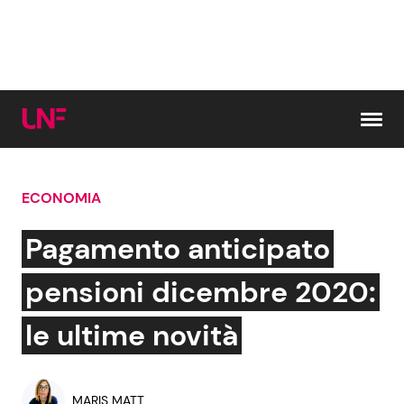
Vai al contenuto
ECONOMIA
Cerca:
Pagamento anticipato
News e Cronaca
Gossip e TV
pensioni dicembre 2020:
Attualità Italiana
Bellezze VIP
le ultime novità
Dal Mondo
Coppie VIP
MARIS MATT