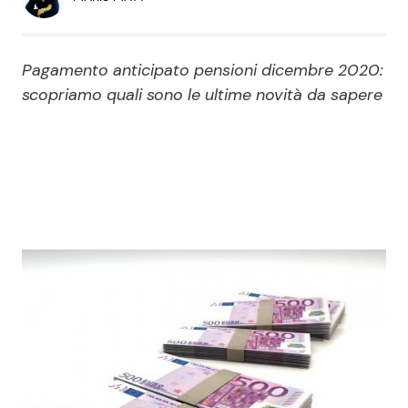
Economia
Fiction e Serie TV
Persone Scomparse
Programmi TV
Pagamento anticipato pensioni dicembre 2020:
scopriamo quali sono le ultime novità da sapere
Politica
Reality e Talent
Soap Opera
ShowBiz
Social News
News Cinema
News dal mondo
News Musica
News Spettacolo