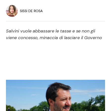
Economia
Fiction e Serie TV
SISSI DE ROSA
Persone Scomparse
Programmi TV
Salvini vuole abbassare le tasse e se non gli
Politica
Reality e Talent
viene concesso, minaccia di lasciare il Governo
Soap Opera
ShowBiz
Social News
News Cinema
News dal mondo
News Musica
News Spettacolo