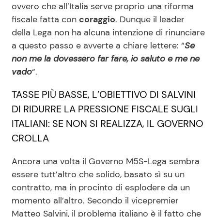
ovvero che all’Italia serve proprio una riforma
fiscale fatta con
coraggio
. Dunque il leader
della Lega non ha alcuna intenzione di rinunciare
Seguici
a questo passo e avverte a chiare lettere: “
Se
non me la dovessero far fare, io saluto e me ne
vado
“.
Info
TASSE PIÙ BASSE, L’OBIETTIVO DI SALVINI
DI RIDURRE LA PRESSIONE FISCALE SUGLI
Chi siamo
ITALIANI: SE NON SI REALIZZA, IL GOVERNO
Disclaimer e Privacy
CROLLA
Redazione
Ancora una volta il Governo M5S-Lega sembra
Contattaci
essere tutt’altro che solido, basato sì su un
Pubblicità
contratto, ma in procinto di esplodere da un
Privacy Policy
momento all’altro. Secondo il vicepremier
Matteo Salvini, il problema italiano è il fatto che