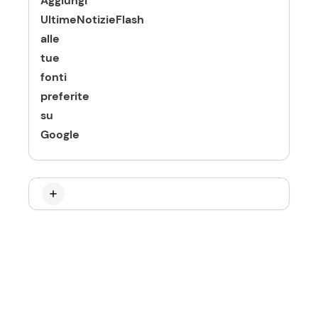
Aggiungi
UltimeNotizieFlash
alle
tue
fonti
preferite
su
Google