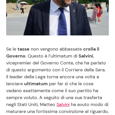
Benessere
Cucina e Ricette
Casa
Consigli di Cucina
Moda e Style
Dolci
Se le
tasse
non vengono abbassate
crolla il
Mondo Mamma
Le Ricette in TV
Governo
. Questo è l’ultimatum di
Salvini
,
vicepremier del Governo Conte, che ha parlato
News benessere
Primi Piatti
di questo argomento con il Corriere della Sera.
Il leader della Lega torna ancora una volta a
Salute
Ricette Facili e Veloci
lanciare
ultimatum
per far sì che le cose
vadano esattamente come il suo partito ha
Viaggi e Turismo
Ricette Feste
sempre voluto. A seguito di una sua trasferta
negli Stati Uniti, Matteo
Salvini
ha avuto modo di
Festività
Ricette per Bambini
maturare una fortissima convinzione al riguardo,