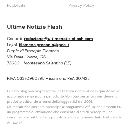
Pubblicità
Privacy Policy
Ultime Notizie Flash
Contatti:
redazione@ultimenotizieflash.com
Legal:
filomena.procopio@pec.it
Purple di Procopio Filomena
Via Della Libertà, 106
73030 - Montesano Salentino (LE)
P.IVA 03370960795 - iscrizione REA 307423
Questo blog non rappresenta una testata giornalistica in quanto viene
aggiornato senza alcuna periodicità. Non puó pertanto considerarsi un
prodotto editoriale ai sensi della legge n.62 del 2001.
UltimeNotizieFlash.com partecipa al programma Affiliazione Amazon EU,
un programma di affiliazione che consente ai siti di percepire una
commissione pubblicitaria pubblicizzando e fornendo link diretti al sito
Amazon.it.