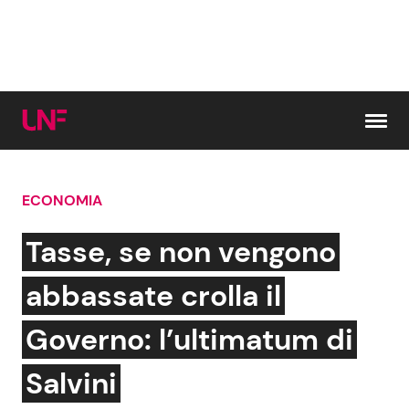
Vai al contenuto
ECONOMIA
Cerca:
Tasse, se non vengono
News e Cronaca
Gossip e TV
abbassate crolla il
Attualità Italiana
Bellezze VIP
Governo: l’ultimatum di
Dal Mondo
Coppie VIP
Salvini