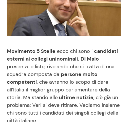
Benessere
Cucina e Ricette
Casa
Consigli di Cucina
Moda e Style
Dolci
Movimento 5 Stelle
ecco chi sono i
candidati
Mondo Mamma
Le Ricette in TV
esterni ai collegi uninominali
.
Di Maio
presenta le liste, rivelando che si tratta di una
News benessere
Primi Piatti
squadra composta da
persone molto
competenti
, che avranno lo scopo di dare
Salute
Ricette Facili e Veloci
all’Italia il miglior gruppo parlamentare della
storia. Ma stando alle
ultime notizie
, c’è già un
problema: Veri si deve ritirare. Vediamo insieme
Viaggi e Turismo
Ricette Feste
chi sono tutti i candidati dei singoli collegi delle
città italiane.
Festività
Ricette per Bambini