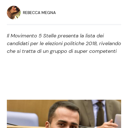
Economia
Fiction e Serie TV
REBECCA MEGNA
Persone Scomparse
Programmi TV
Il Movimento 5 Stelle presenta la lista dei
Politica
Reality e Talent
candidati per le elezioni politiche 2018, rivelando
che si tratta di un gruppo di super competenti
Soap Opera
ShowBiz
Social News
News Cinema
News dal mondo
News Musica
News Spettacolo