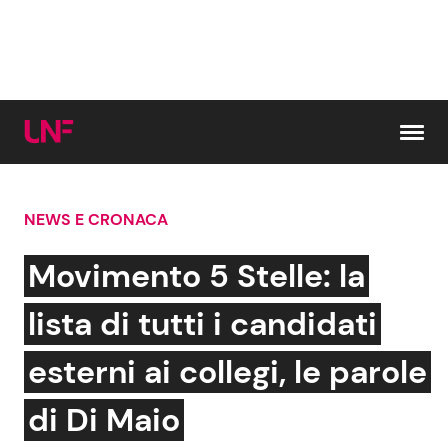
Vai al contenuto
NEWS E CRONACA
Cerca:
Movimento 5 Stelle: la
News e Cronaca
Gossip e TV
lista di tutti i candidati
Attualità Italiana
Bellezze VIP
esterni ai collegi, le parole
Dal Mondo
Coppie VIP
di Di Maio