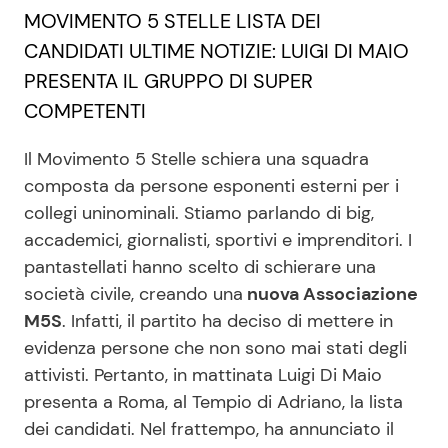
MOVIMENTO 5 STELLE LISTA DEI
CANDIDATI ULTIME NOTIZIE: LUIGI DI MAIO
Seguici
PRESENTA IL GRUPPO DI SUPER
COMPETENTI
Il Movimento 5 Stelle schiera una squadra
Info
composta da persone esponenti esterni per i
collegi uninominali. Stiamo parlando di big,
Chi siamo
accademici, giornalisti, sportivi e imprenditori. I
Disclaimer e Privacy
pantastellati hanno scelto di schierare una
società civile, creando una
nuova Associazione
Redazione
M5S
. Infatti, il partito ha deciso di mettere in
Contattaci
evidenza persone che non sono mai stati degli
Pubblicità
attivisti. Pertanto, in mattinata Luigi Di Maio
presenta a Roma, al Tempio di Adriano, la lista
Privacy Policy
dei candidati. Nel frattempo, ha annunciato il