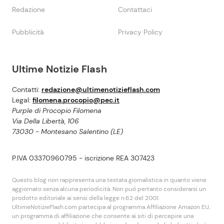
Redazione
Contattaci
Pubblicità
Privacy Policy
Ultime Notizie Flash
Contatti:
redazione@ultimenotizieflash.com
Legal:
filomena.procopio@pec.it
Purple di Procopio Filomena
Via Della Libertà, 106
73030 - Montesano Salentino (LE)
P.IVA 03370960795 - iscrizione REA 307423
Questo blog non rappresenta una testata giornalistica in quanto viene
aggiornato senza alcuna periodicità. Non puó pertanto considerarsi un
prodotto editoriale ai sensi della legge n.62 del 2001.
UltimeNotizieFlash.com partecipa al programma Affiliazione Amazon EU,
un programma di affiliazione che consente ai siti di percepire una