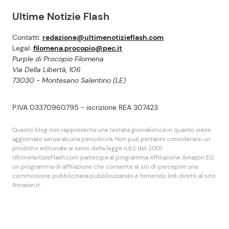
Ultime Notizie Flash
Contatti:
redazione@ultimenotizieflash.com
Legal:
filomena.procopio@pec.it
Purple di Procopio Filomena
Via Della Libertà, 106
73030 - Montesano Salentino (LE)
P.IVA 03370960795 - iscrizione REA 307423
Questo blog non rappresenta una testata giornalistica in quanto viene
aggiornato senza alcuna periodicità. Non puó pertanto considerarsi un
prodotto editoriale ai sensi della legge n.62 del 2001.
UltimeNotizieFlash.com partecipa al programma Affiliazione Amazon EU,
un programma di affiliazione che consente ai siti di percepire una
commissione pubblicitaria pubblicizzando e fornendo link diretti al sito
Amazon.it.