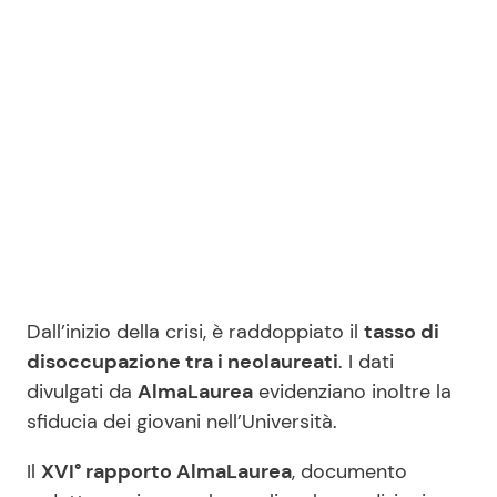
Benessere
Cucina e Ricette
Casa
Consigli di Cucina
Moda e Style
Dolci
Mondo Mamma
Le Ricette in TV
News benessere
Primi Piatti
Dall’inizio della crisi, è raddoppiato il
tasso di
Salute
Ricette Facili e Veloci
disoccupazione tra i neolaureati
. I dati
divulgati da
AlmaLaurea
evidenziano inoltre la
Viaggi e Turismo
Ricette Feste
sfiducia dei giovani nell’Università.
Il
XVI° rapporto AlmaLaurea
, documento
Festività
Ricette per Bambini