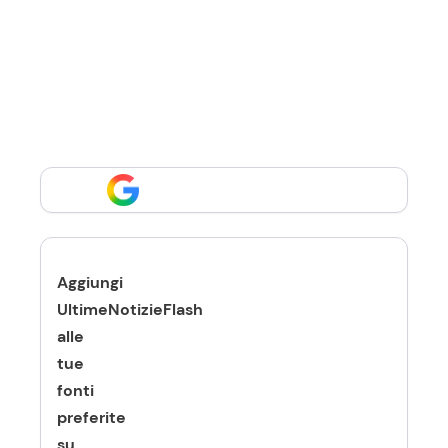
Aggiungi
UltimeNotizieFlash
alle
tue
fonti
preferite
su