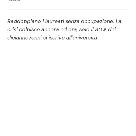
Economia
Fiction e Serie TV
Raddoppiano i laureati senza occupazione. La
Persone Scomparse
Programmi TV
crisi colpisce ancora ed ora, solo il 30% dei
diciannovenni si iscrive all'università
Politica
Reality e Talent
Soap Opera
ShowBiz
Social News
News Cinema
News dal mondo
News Musica
News Spettacolo