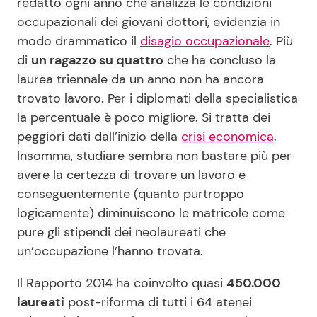
redatto ogni anno che analizza le condizioni
occupazionali dei giovani dottori, evidenzia in
modo drammatico il
disagio occupazionale
. Più
Seguici
di
un ragazzo su quattro
che ha concluso la
laurea triennale da un anno non ha ancora
trovato lavoro. Per i diplomati della specialistica
la percentuale è poco migliore. Si tratta dei
Info
peggiori dati dall’inizio della
crisi economica
.
Insomma, studiare sembra non bastare più per
Chi siamo
avere la certezza di trovare un lavoro e
Disclaimer e Privacy
conseguentemente (quanto purtroppo
Redazione
logicamente) diminuiscono le matricole come
pure gli stipendi dei neolaureati che
Contattaci
un’occupazione l’hanno trovata.
Pubblicità
Il Rapporto 2014 ha coinvolto quasi
450.000
Privacy Policy
laureati
post-riforma di tutti i 64 atenei