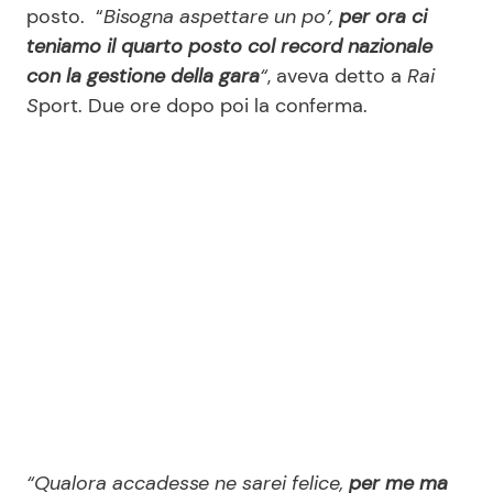
posto. “
Bisogna aspettare un po’,
per ora ci
teniamo il quarto posto col record nazionale
con la gestione della gara
“
, aveva detto a
Rai
Seguici
S
port. Due ore dopo poi la conferma.
Info
Chi siamo
Disclaimer e Privacy
Redazione
Contattaci
Pubblicità
Privacy Policy
“Qualora accadesse ne sarei felice,
per me ma