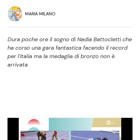
Economia
Fiction e Serie TV
MARIA MILANO
Persone Scomparse
Programmi TV
Dura poche ore il sogno di Nadia Battocletti che
Politica
Reality e Talent
ha corso una gara fantastica facendo il record
per l'Italia ma la medaglia di bronzo non è
Soap Opera
arrivata
ShowBiz
Social News
News Cinema
News dal mondo
News Musica
News Spettacolo