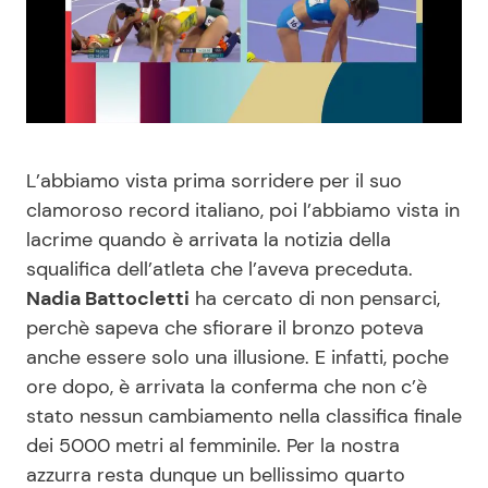
Benessere
Cucina e Ricette
Casa
Consigli di Cucina
Moda e Style
Dolci
L’abbiamo vista prima sorridere per il suo
clamoroso record italiano, poi l’abbiamo vista in
Mondo Mamma
Le Ricette in TV
lacrime quando è arrivata la notizia della
squalifica dell’atleta che l’aveva preceduta.
News benessere
Primi Piatti
Nadia Battocletti
ha cercato di non pensarci,
perchè sapeva che sfiorare il bronzo poteva
Salute
Ricette Facili e Veloci
anche essere solo una illusione. E infatti, poche
ore dopo, è arrivata la conferma che non c’è
Viaggi e Turismo
Ricette Feste
stato nessun cambiamento nella classifica finale
dei 5000 metri al femminile. Per la nostra
Festività
Ricette per Bambini
azzurra resta dunque un bellissimo quarto