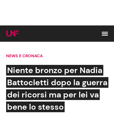
Vai al contenuto
NEWS E CRONACA
Cerca:
Niente bronzo per Nadia
News e Cronaca
Gossip e TV
Battocletti dopo la guerra
Attualità Italiana
Bellezze VIP
dei ricorsi ma per lei va
Dal Mondo
Coppie VIP
bene lo stesso