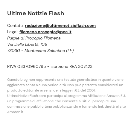
Ultime Notizie Flash
Contatti:
redazione@ultimenotizieflash.com
Legal:
filomena.procopio@pec.it
Purple di Procopio Filomena
Via Della Libertà, 106
73030 - Montesano Salentino (LE)
P.IVA 03370960795 - iscrizione REA 307423
Questo blog non rappresenta una testata giornalistica in quanto viene
aggiornato senza alcuna periodicità. Non puó pertanto considerarsi un
prodotto editoriale ai sensi della legge n.62 del 2001.
UltimeNotizieFlash.com partecipa al programma Affiliazione Amazon EU,
un programma di affiliazione che consente ai siti di percepire una
commissione pubblicitaria pubblicizzando e fornendo link diretti al sito
Amazon.it.