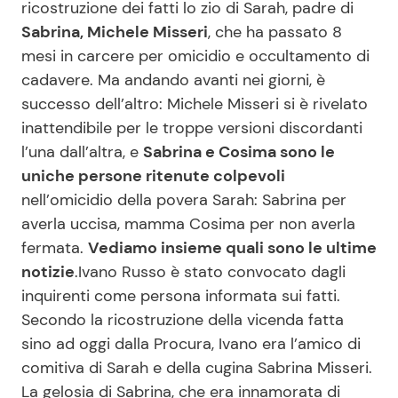
ricostruzione dei fatti lo zio di Sarah, padre di
Sabrina, Michele Misseri
, che ha passato 8
mesi in carcere per omicidio e occultamento di
Seguici
cadavere. Ma andando avanti nei giorni, è
successo dell’altro: Michele Misseri si è rivelato
inattendibile per le troppe versioni discordanti
l’una dall’altra, e
Sabrina e Cosima sono le
Info
uniche persone ritenute colpevoli
nell’omicidio della povera Sarah: Sabrina per
Chi siamo
averla uccisa, mamma Cosima per non averla
Disclaimer e Privacy
fermata.
Vediamo insieme quali sono le ultime
Redazione
notizie
.Ivano Russo è stato convocato dagli
inquirenti come persona informata sui fatti.
Contattaci
Secondo la ricostruzione della vicenda fatta
Pubblicità
sino ad oggi dalla Procura, Ivano era l’amico di
Privacy Policy
comitiva di Sarah e della cugina Sabrina Misseri.
La gelosia di Sabrina, che era innamorata di