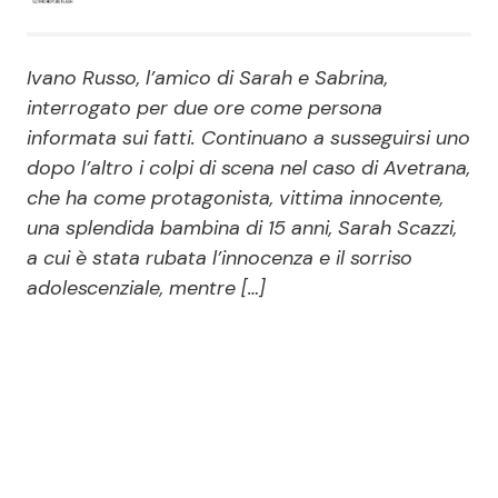
Economia
Fiction e Serie TV
Ivano Russo, l’amico di Sarah e Sabrina,
Persone Scomparse
Programmi TV
interrogato per due ore come persona
informata sui fatti. Continuano a susseguirsi uno
Politica
Reality e Talent
dopo l’altro i colpi di scena nel caso di Avetrana,
che ha come protagonista, vittima innocente,
Soap Opera
una splendida bambina di 15 anni, Sarah Scazzi,
a cui è stata rubata l’innocenza e il sorriso
ShowBiz
Social News
adolescenziale, mentre […]
News Cinema
News dal mondo
News Musica
News Spettacolo