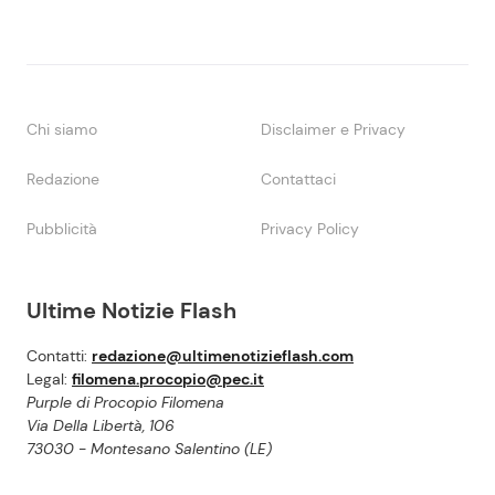
Chi siamo
Disclaimer e Privacy
Redazione
Contattaci
Pubblicità
Privacy Policy
Ultime Notizie Flash
Contatti:
redazione@ultimenotizieflash.com
Legal:
filomena.procopio@pec.it
Purple di Procopio Filomena
Via Della Libertà, 106
73030 - Montesano Salentino (LE)