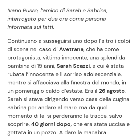
Ivano Russo, l’amico di Sarah e Sabrina,
Benessere
Cucina e Ricette
interrogato per due ore come persona
Casa
Consigli di Cucina
informata sui fatti.
Continuano a susseguirsi uno dopo l’altro i colpi
Moda e Style
Dolci
di scena nel caso di
Avetrana
, che ha come
protagonista, vittima innocente, una splendida
Mondo Mamma
Le Ricette in TV
bambina di 15 anni,
Sarah Scazzi
, a cui è stata
rubata l’innocenza e il sorriso adolescenziale,
News benessere
Primi Piatti
mentre si affacciava alla finestra del mondo, in
un pomeriggio caldo d’estate. Era il
26 agosto
,
Salute
Ricette Facili e Veloci
Sarah si stava dirigendo verso casa della cugina
Sabrina per andare al mare, ma da quel
Viaggi e Turismo
Ricette Feste
momento di lei si perderanno le tracce, salvo
scoprire,
40 giorni dopo,
che era stata uccisa e
Festività
Ricette per Bambini
gettata in un pozzo. A dare la macabra