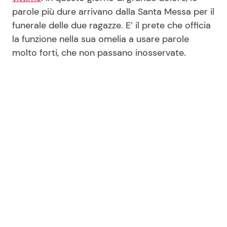
parole più dure arrivano dalla Santa Messa per il
funerale delle due ragazze. E’ il prete che officia
Seguici
la funzione nella sua omelia a usare parole
molto forti, che non passano inosservate.
Info
Chi siamo
Disclaimer e Privacy
Redazione
Contattaci
Pubblicità
Privacy Policy