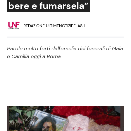
bere e fumarsela”
Economia
Fiction e Serie TV
Persone Scomparse
Programmi TV
REDAZIONE ULTIMENOTIZIEFLASH
Politica
Reality e Talent
Parole molto forti dall'omelia dei funerali di Gaia
Soap Opera
e Camilla oggi a Roma
ShowBiz
Social News
News Cinema
News dal mondo
News Musica
News Spettacolo