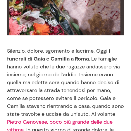
Benessere
Cucina e Ricette
Casa
Consigli di Cucina
Moda e Style
Dolci
Silenzio, dolore, sgomento e lacrime. Oggi
i
Mondo Mamma
Le Ricette in TV
funerali di Gaia e Camilla a Roma.
Le famiglie
hanno voluto che le due ragazze andassero via
insieme, nel giorno dell’addio. Insieme erano
News benessere
Primi Piatti
quella maledetta sera quando hanno deciso di
attraversare la strada tenendosi per mano,
Salute
Ricette Facili e Veloci
come se potessero evitare il pericolo. Gaia e
Camilla stavano rientrando a casa, quando sono
Viaggi e Turismo
Ricette Feste
state travolte e uccise da un’auto. Al volante
Pietro Genovese, poco più grande delle due
Festività
Ricette per Bambini
vittime
. In questo giorno di grande dolore, le