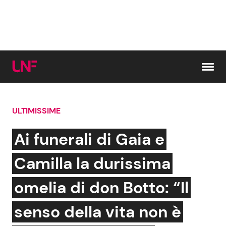
Vai al contenuto
ULTIMISSIME
Cerca:
Ai funerali di Gaia e
News e Cronaca
Gossip e TV
Camilla la durissima
Attualità Italiana
Bellezze VIP
omelia di don Botto: “Il
Dal Mondo
Coppie VIP
senso della vita non è