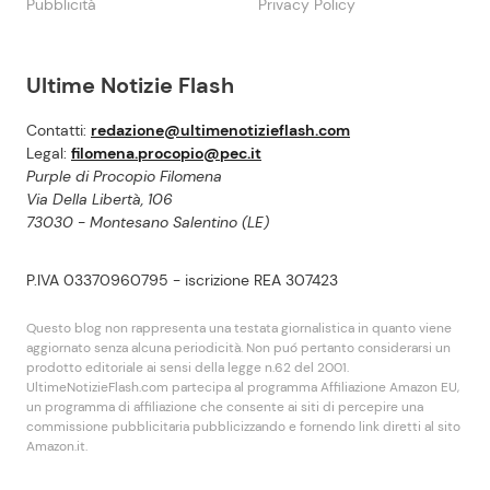
Pubblicità
Privacy Policy
Ultime Notizie Flash
Contatti:
redazione@ultimenotizieflash.com
Legal:
filomena.procopio@pec.it
Purple di Procopio Filomena
Via Della Libertà, 106
73030 - Montesano Salentino (LE)
P.IVA 03370960795 - iscrizione REA 307423
Questo blog non rappresenta una testata giornalistica in quanto viene
aggiornato senza alcuna periodicità. Non puó pertanto considerarsi un
prodotto editoriale ai sensi della legge n.62 del 2001.
UltimeNotizieFlash.com partecipa al programma Affiliazione Amazon EU,
un programma di affiliazione che consente ai siti di percepire una
commissione pubblicitaria pubblicizzando e fornendo link diretti al sito
Amazon.it.