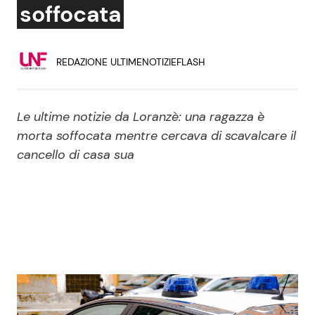
soffocata
Economia
Fiction e Serie TV
Persone Scomparse
Programmi TV
REDAZIONE ULTIMENOTIZIEFLASH
Politica
Reality e Talent
Le ultime notizie da Loranzè: una ragazza è
Soap Opera
morta soffocata mentre cercava di scavalcare il
cancello di casa sua
ShowBiz
Social News
News Cinema
News dal mondo
News Musica
News Spettacolo