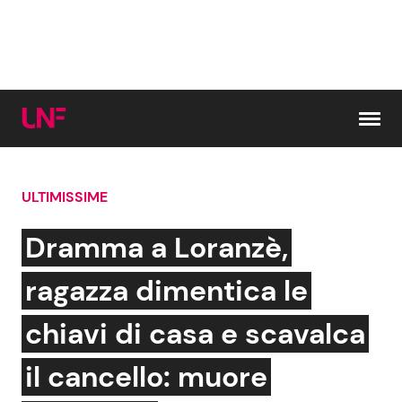
Vai al contenuto
ULTIMISSIME
Cerca:
Dramma a Loranzè,
News e Cronaca
Gossip e TV
ragazza dimentica le
Attualità Italiana
Bellezze VIP
chiavi di casa e scavalca
Dal Mondo
Coppie VIP
il cancello: muore