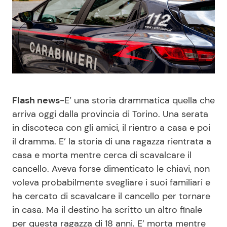
Benessere
Cucina e Ricette
Casa
Consigli di Cucina
Moda e Style
Dolci
Mondo Mamma
Le Ricette in TV
Flash news
-E’ una storia drammatica quella che
arriva oggi dalla provincia di Torino. Una serata
in discoteca con gli amici, il rientro a casa e poi
News benessere
Primi Piatti
il dramma. E’ la storia di una ragazza rientrata a
casa e morta mentre cerca di scavalcare il
Salute
Ricette Facili e Veloci
cancello. Aveva forse dimenticato le chiavi, non
voleva probabilmente svegliare i suoi familiari e
Viaggi e Turismo
Ricette Feste
ha cercato di scavalcare il cancello per tornare
in casa. Ma il destino ha scritto un altro finale
Festività
Ricette per Bambini
per questa ragazza di 18 anni. E’ morta mentre