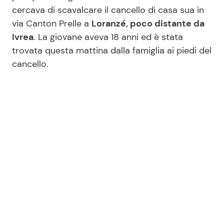
cercava di scavalcare il cancello di casa sua in
via Canton Prelle a
Loranzé, poco distante da
Seguici
Ivrea
. La giovane aveva 18 anni ed è stata
trovata questa mattina dalla famiglia ai piedi del
cancello.
Info
Chi siamo
Disclaimer e Privacy
Redazione
Contattaci
Pubblicità
Privacy Policy