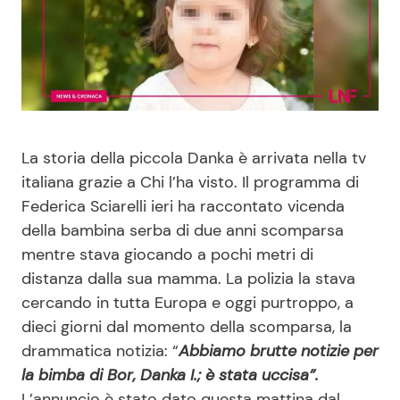
Benessere
Cucina e Ricette
Casa
Consigli di Cucina
Moda e Style
Dolci
La storia della piccola Danka è arrivata nella tv
Mondo Mamma
Le Ricette in TV
italiana grazie a Chi l’ha visto. Il programma di
Federica Sciarelli ieri ha raccontato vicenda
News benessere
Primi Piatti
della bambina serba di due anni scomparsa
mentre stava giocando a pochi metri di
Salute
Ricette Facili e Veloci
distanza dalla sua mamma. La polizia la stava
cercando in tutta Europa e oggi purtroppo, a
dieci giorni dal momento della scomparsa, la
Viaggi e Turismo
Ricette Feste
drammatica notizia: “
Abbiamo brutte notizie per
la bimba di Bor, Danka I.; è stata uccisa”.
Festività
Ricette per Bambini
L’annuncio è stato dato questa mattina dal