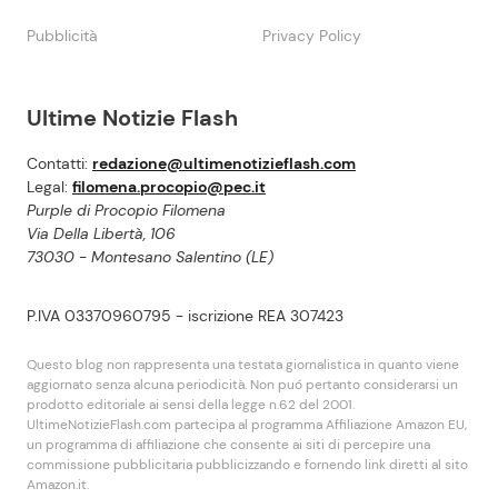
Pubblicità
Privacy Policy
Ultime Notizie Flash
Contatti:
redazione@ultimenotizieflash.com
Legal:
filomena.procopio@pec.it
Purple di Procopio Filomena
Via Della Libertà, 106
73030 - Montesano Salentino (LE)
P.IVA 03370960795 - iscrizione REA 307423
Questo blog non rappresenta una testata giornalistica in quanto viene
aggiornato senza alcuna periodicità. Non puó pertanto considerarsi un
prodotto editoriale ai sensi della legge n.62 del 2001.
UltimeNotizieFlash.com partecipa al programma Affiliazione Amazon EU,
un programma di affiliazione che consente ai siti di percepire una
commissione pubblicitaria pubblicizzando e fornendo link diretti al sito
Amazon.it.