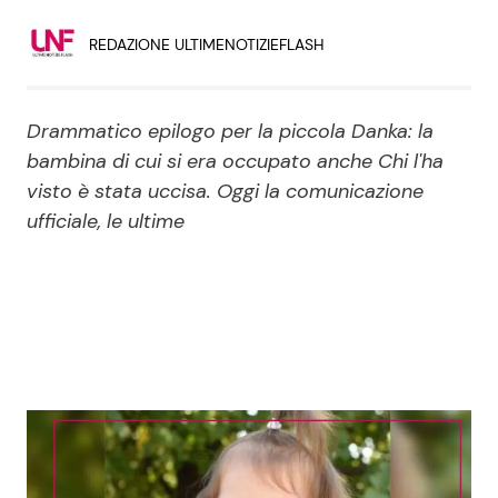
Economia
Fiction e Serie TV
REDAZIONE ULTIMENOTIZIEFLASH
Persone Scomparse
Programmi TV
Drammatico epilogo per la piccola Danka: la
Politica
Reality e Talent
bambina di cui si era occupato anche Chi l'ha
visto è stata uccisa. Oggi la comunicazione
Soap Opera
ufficiale, le ultime
ShowBiz
Social News
News Cinema
News dal mondo
News Musica
News Spettacolo