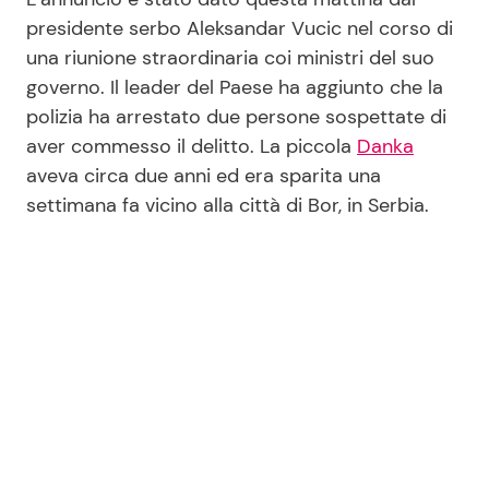
presidente serbo Aleksandar Vucic nel corso di
una riunione straordinaria coi ministri del suo
Seguici
governo. Il leader del Paese ha aggiunto che la
polizia ha arrestato due persone sospettate di
aver commesso il delitto. La piccola
Danka
aveva circa due anni ed era sparita una
Info
settimana fa vicino alla città di Bor, in Serbia.
Chi siamo
Disclaimer e Privacy
Redazione
Contattaci
Pubblicità
Privacy Policy