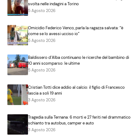
svolta nelle indagini a Torino
5 Agosto 2026
Omicidio Federico Venco, parla la ragazza salvata: “è
come se lo avessi ucciso io”
5 Agosto 2026
Baldissero d’Alba continuano le ricerche del bambino di
10 anni scomparso: le ultime
5 Agosto 2026
Cristian Totti dice addio al calcio: il figlio di Francesco
lascia a soli 19 anni
3 Agosto 2026
Tragedia sulla Ternana: 6 morti e 27 feriti nel drammatico
schianto tra autobus, camper e auto
3 Agosto 2026