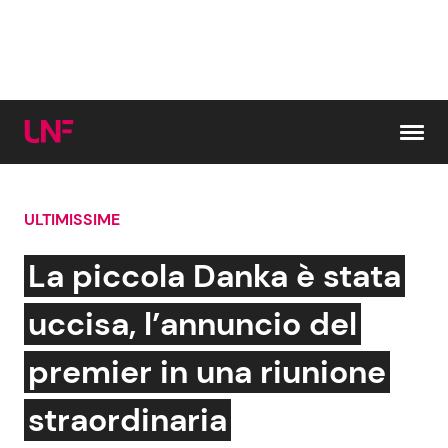
Vai al contenuto
ULTIMISSIME
Cerca:
La piccola Danka è stata
News e Cronaca
Gossip e TV
uccisa, l’annuncio del
Attualità Italiana
Bellezze VIP
premier in una riunione
Dal Mondo
Coppie VIP
straordinaria