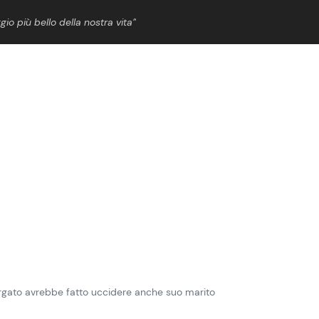
gio più bello della nostra vita”
ShowBiz
News Cinema
News Musica
News Spettacolo
rgato avrebbe fatto uccidere anche suo marito