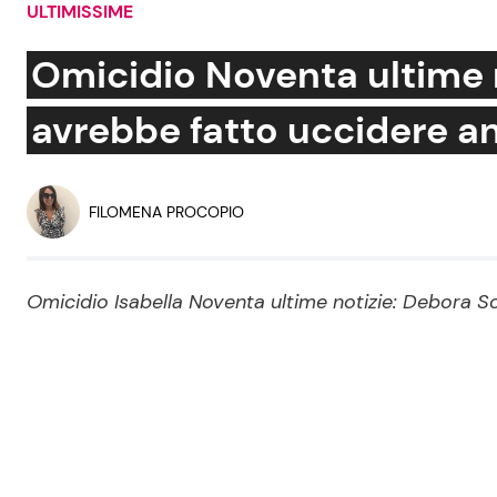
ULTIMISSIME
Soap Opera
Omicidio Noventa ultime 
avrebbe fatto uccidere a
Social News
Benessere
News dal mondo
Casa
FILOMENA PROCOPIO
Moda e Style
Mondo Mamma
Omicidio Isabella Noventa ultime notizie: Debora 
News benessere
Salute
Viaggi e Turismo
Festività