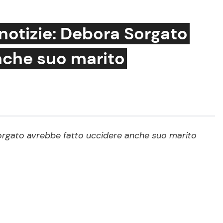
notizie: Debora Sorgato
nche suo marito
Cucina e Ricette
Consigli di Cucina
Dolci
Le Ricette in TV
Sorgato avrebbe fatto uccidere anche suo marito
Primi Piatti
Ricette Facili e Veloci
Ricette Feste
Ricette per Bambini