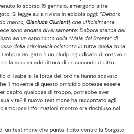
avvenuto lo scorso 15 gennaio, emergono altre
o. Si legge sulla rivista in edicola oggi: “
Debora
ndo marito,
Gianluca Ciurlanti,
che ufficialmente
nvece sono andate diversamente: Debora stanca dei
iesto ad un esponente della “Mala del Brenta” di
iscusso della criminalità esistente in tutta quella zona
ro Debora Sorgato è un pluripregiudicato di notevole
he la accusa addirittura di un secondo delitto.
o di Isabella, le forze dell’ordine hanno scavato
che il movente di questo omicidio potesse essere
ver capito qualcosa di troppo, potrebbe aver
ua vita? Il nuovo testimone ha raccontato agli
 clamorose informazioni mentre era rinchiuso nel
i un testimone che punta il dito contro la Sorgato