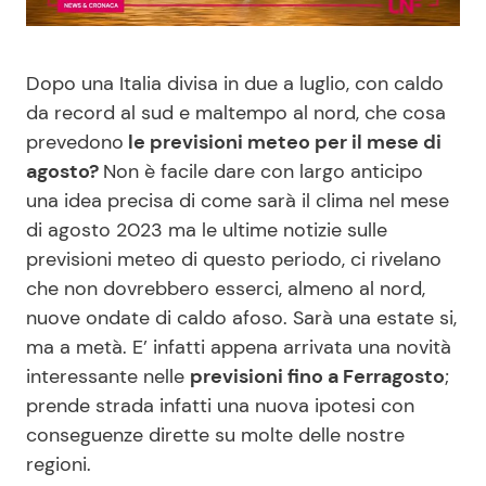
Benessere
Cucina e Ricette
Dopo una Italia divisa in due a luglio, con caldo
Casa
Consigli di Cucina
da record al sud e maltempo al nord, che cosa
prevedono
le previsioni meteo per il mese di
Moda e Style
Dolci
agosto?
Non è facile dare con largo anticipo
una idea precisa di come sarà il clima nel mese
Mondo Mamma
Le Ricette in TV
di agosto 2023 ma le ultime notizie sulle
previsioni meteo di questo periodo, ci rivelano
News benessere
Primi Piatti
che non dovrebbero esserci, almeno al nord,
nuove ondate di caldo afoso. Sarà una estate si,
Salute
Ricette Facili e Veloci
ma a metà. E’ infatti appena arrivata una novità
interessante nelle
previsioni fino a Ferragosto
;
Viaggi e Turismo
Ricette Feste
prende strada infatti una nuova ipotesi con
conseguenze dirette su molte delle nostre
Festività
Ricette per Bambini
regioni.