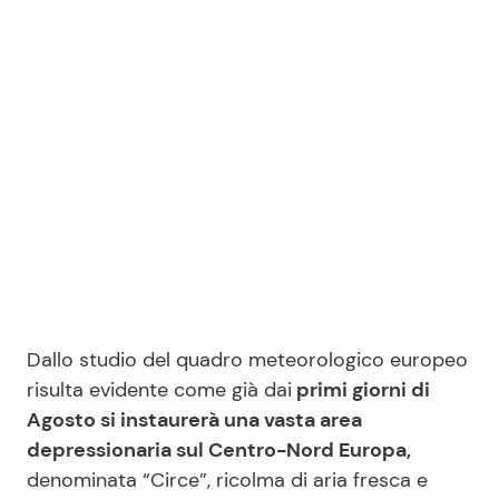
Seguici
Info
Chi siamo
Disclaimer e Privacy
Redazione
Dallo studio del quadro meteorologico europeo
Contattaci
risulta evidente come già dai
primi giorni di
Pubblicità
Agosto si instaurerà una vasta area
depressionaria sul Centro-Nord Europa,
Privacy Policy
denominata “Circe”, ricolma di aria fresca e