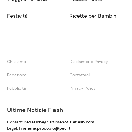
Festività
Ricette per Bambini
Chi siamo
Disclaimer e Privacy
Redazione
Contattaci
Pubblicità
Privacy Policy
Ultime Notizie Flash
Contatti:
redazione@ultimenotizieflash.com
Legal:
filomena.procopio@pec.it