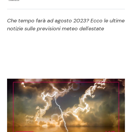
Economia
Fiction e Serie TV
Che tempo farà ad agosto 2023? Ecco le ultime
Persone Scomparse
Programmi TV
notizie sulle previsioni meteo dell'estate
Politica
Reality e Talent
Soap Opera
ShowBiz
Social News
News Cinema
News dal mondo
News Musica
News Spettacolo