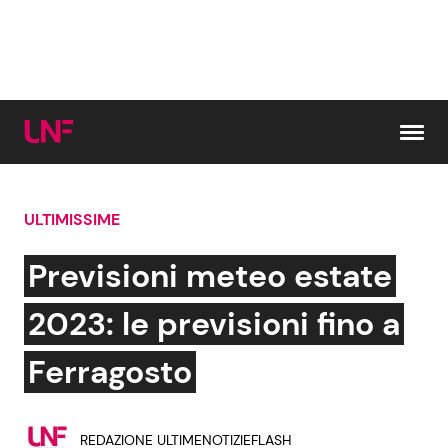
Vai al contenuto
ULTIMISSIME
Cerca:
Previsioni meteo estate
News e Cronaca
Gossip e TV
2023: le previsioni fino a
Attualità Italiana
Bellezze VIP
Ferragosto
Dal Mondo
Coppie VIP
REDAZIONE ULTIMENOTIZIEFLASH