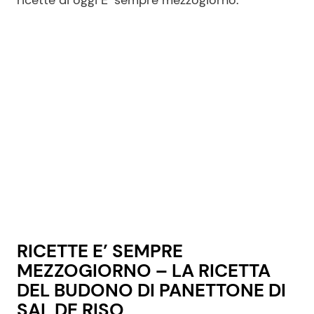
ricette di oggi E’ sempre mezzogiorno.
Seguici
Info
Chi siamo
Disclaimer e Privacy
Redazione
Contattaci
RICETTE E’ SEMPRE
Pubblicità
MEZZOGIORNO – LA RICETTA
Privacy Policy
DEL BUDONO DI PANETTONE DI
SAL DE RISO