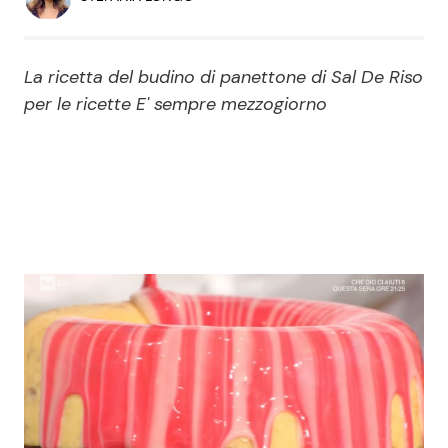
Economia
Fiction e Serie TV
Persone Scomparse
Programmi TV
La ricetta del budino di panettone di Sal De Riso
per le ricette E' sempre mezzogiorno
Politica
Reality e Talent
Soap Opera
ShowBiz
Social News
News Cinema
News dal mondo
News Musica
News Spettacolo