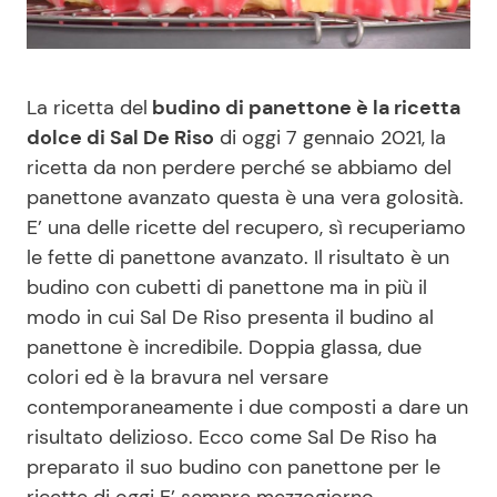
Benessere
Cucina e Ricette
Casa
Consigli di Cucina
La ricetta del
budino di panettone è la ricetta
dolce di Sal De Riso
di oggi 7 gennaio 2021, la
Moda e Style
Dolci
ricetta da non perdere perché se abbiamo del
panettone avanzato questa è una vera golosità.
Mondo Mamma
Le Ricette in TV
E’ una delle ricette del recupero, sì recuperiamo
le fette di panettone avanzato. Il risultato è un
News benessere
Primi Piatti
budino con cubetti di panettone ma in più il
modo in cui Sal De Riso presenta il budino al
Salute
Ricette Facili e Veloci
panettone è incredibile. Doppia glassa, due
colori ed è la bravura nel versare
contemporaneamente i due composti a dare un
Viaggi e Turismo
Ricette Feste
risultato delizioso. Ecco come Sal De Riso ha
preparato il suo budino con panettone per le
Festività
Ricette per Bambini