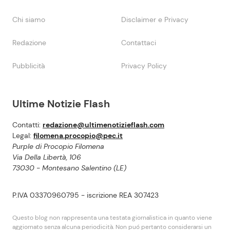
Chi siamo
Disclaimer e Privacy
Redazione
Contattaci
Pubblicità
Privacy Policy
Ultime Notizie Flash
Contatti:
redazione@ultimenotizieflash.com
Legal:
filomena.procopio@pec.it
Purple di Procopio Filomena
Via Della Libertà, 106
73030 - Montesano Salentino (LE)
P.IVA 03370960795 - iscrizione REA 307423
Questo blog non rappresenta una testata giornalistica in quanto viene
aggiornato senza alcuna periodicità. Non puó pertanto considerarsi un