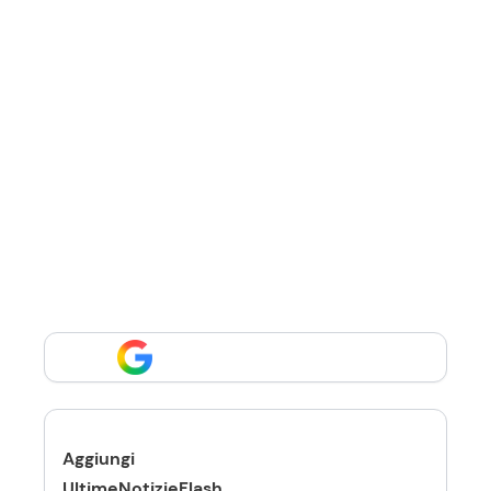
Aggiungi
UltimeNotizieFlash