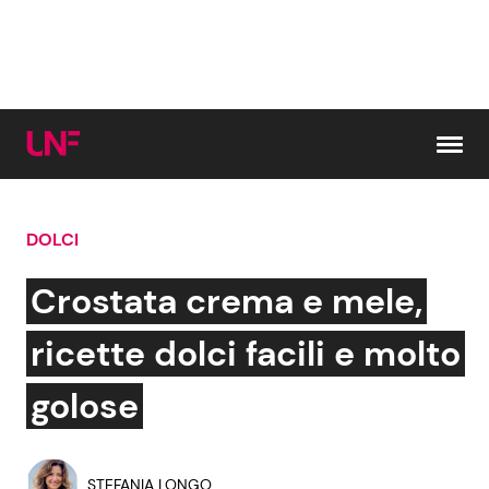
Vai al contenuto
DOLCI
Cerca:
Crostata crema e mele,
News e Cronaca
Gossip e TV
ricette dolci facili e molto
Attualità Italiana
Bellezze VIP
golose
Dal Mondo
Coppie VIP
STEFANIA LONGO