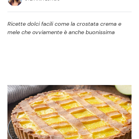
Economia
Fiction e Serie TV
Persone Scomparse
Programmi TV
Ricette dolci facili come la crostata crema e
mele che ovviamente è anche buonissima
Politica
Reality e Talent
Soap Opera
ShowBiz
Social News
News Cinema
News dal mondo
News Musica
News Spettacolo