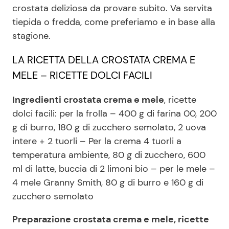
crostata deliziosa da provare subito. Va servita
tiepida o fredda, come preferiamo e in base alla
stagione.
Seguici
LA RICETTA DELLA CROSTATA CREMA E
MELE – RICETTE DOLCI FACILI
Info
Ingredienti crostata crema e mele
, ricette
dolci facili: per la frolla – 400 g di farina 00, 200
Chi siamo
g di burro, 180 g di zucchero semolato, 2 uova
Disclaimer e Privacy
intere + 2 tuorli – Per la crema 4 tuorli a
Redazione
temperatura ambiente, 80 g di zucchero, 600
ml di latte, buccia di 2 limoni bio – per le mele –
Contattaci
4 mele Granny Smith, 80 g di burro e 160 g di
Pubblicità
zucchero semolato
Privacy Policy
Preparazione crostata crema e mele, ricette