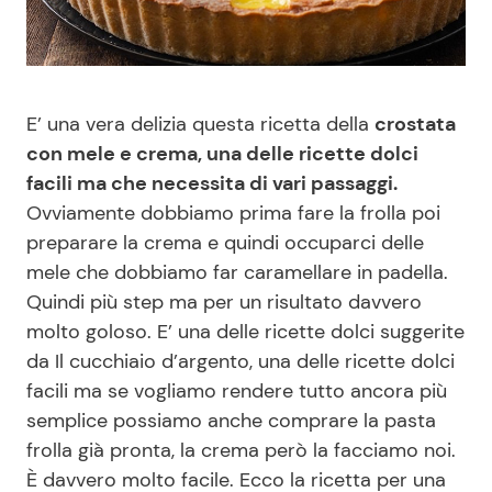
Benessere
Cucina e Ricette
Casa
Consigli di Cucina
E’ una vera delizia questa ricetta della
crostata
con mele e crema, una delle ricette dolci
Moda e Style
Dolci
facili ma che necessita di vari passaggi.
Ovviamente dobbiamo prima fare la frolla poi
Mondo Mamma
Le Ricette in TV
preparare la crema e quindi occuparci delle
mele che dobbiamo far caramellare in padella.
News benessere
Primi Piatti
Quindi più step ma per un risultato davvero
molto goloso. E’ una delle ricette dolci suggerite
Salute
Ricette Facili e Veloci
da Il cucchiaio d’argento, una delle ricette dolci
facili ma se vogliamo rendere tutto ancora più
Viaggi e Turismo
Ricette Feste
semplice possiamo anche comprare la pasta
frolla già pronta, la crema però la facciamo noi.
Festività
Ricette per Bambini
È davvero molto facile. Ecco la ricetta per una