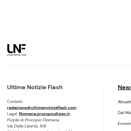
Ultime Notizie Flash
New
Contatti:
Attuali
redazione@ultimenotizieflash.com
Dal M
Legal:
filomena.procopio@pec.it
Purple di Procopio Filomena
Econo
Via Della Libertà, 106