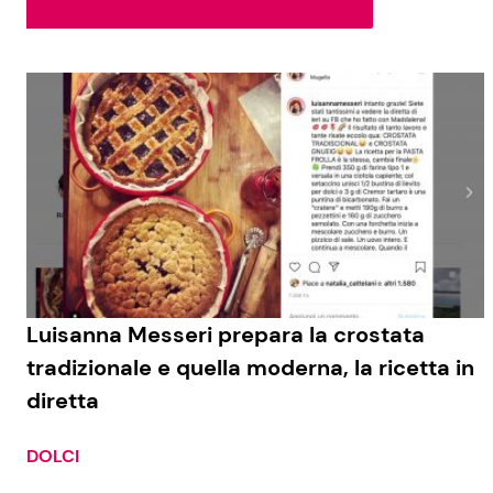
Soap Opera
Social News
Benessere
News dal mondo
Casa
Moda e Style
Mondo Mamma
News benessere
Luisanna Messeri prepara la crostata
tradizionale e quella moderna, la ricetta in
Salute
diretta
Viaggi e Turismo
Festività
DOLCI