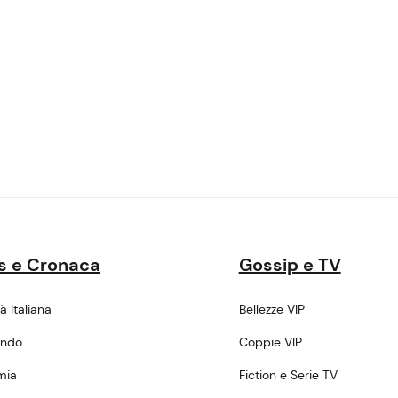
s e Cronaca
Gossip e TV
tà Italiana
Bellezze VIP
ondo
Coppie VIP
mia
Fiction e Serie TV