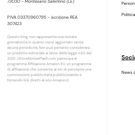
73030 - Montesano Salentino (LE)
Perso
Politic
P.IVA 03370960795 - iscrizione REA
307423
Questo blog non rappresenta una testata
giornalistica in quanto viene aggiornato senza
alcuna periodicità. Non puó pertanto considerarsi
un prodotto editoriale ai sensi della legge n.62 del
Soci
2001. UltimeNotizieFlash.com partecipa al
programma Affiliazione Amazon EU, un programma
di affiliazione che consente ai siti di percepire una
News 
commissione pubblicitaria pubblicizzando e
fornendo link diretti al sito Amazon.it.