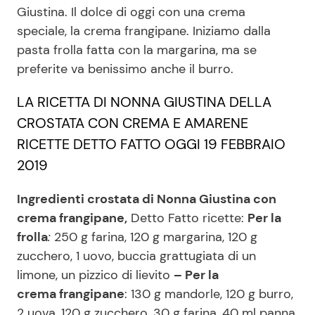
Giustina. Il dolce di oggi con una crema
speciale, la crema frangipane. Iniziamo dalla
pasta frolla fatta con la margarina, ma se
Seguici
preferite va benissimo anche il burro.
LA RICETTA DI NONNA GIUSTINA DELLA
CROSTATA CON CREMA E AMARENE
Info
RICETTE DETTO FATTO OGGI 19 FEBBRAIO
Chi siamo
2019
Disclaimer e Privacy
Ingredienti crostata di Nonna Giustina con
Redazione
crema frangipane,
Detto Fatto ricette:
Per la
Contattaci
frolla
:
250 g farina, 120 g margarina, 120 g
zucchero, 1 uovo, buccia grattugiata di un
Pubblicità
limone, un pizzico di lievito
– Per la
Privacy Policy
crema
frangipane
: 130 g mandorle, 120 g burro,
2 uova, 120 g zucchero, 30 g farina, 40 ml panna,