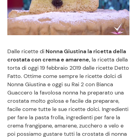
Benessere
Cucina e Ricette
Casa
Consigli di Cucina
Moda e Style
Dolci
Dalle ricette di
Nonna Giustina la ricetta della
crostata con crema e amarene,
la ricetta della
Mondo Mamma
Le Ricette in TV
torta di oggi 19 febbraio 2019 dalle ricette Detto
Fatto. Ottime come sempre le ricette dolci di
News benessere
Primi Piatti
Nonna Giustina e oggi su Rai 2 con Bianca
Guaccero la favolosa nonna ha preparato una
Salute
Ricette Facili e Veloci
crostata molto golosa e facile da preparare,
facile come tutte le sue ricette dolci. Ingredienti
Viaggi e Turismo
Ricette Feste
per fare la pasta frolla, ingredienti per fare la
crema frangipane, amarene, zucchero a velo e
Festività
Ricette per Bambini
poi possiamo gustare tutti la crostata di nonna