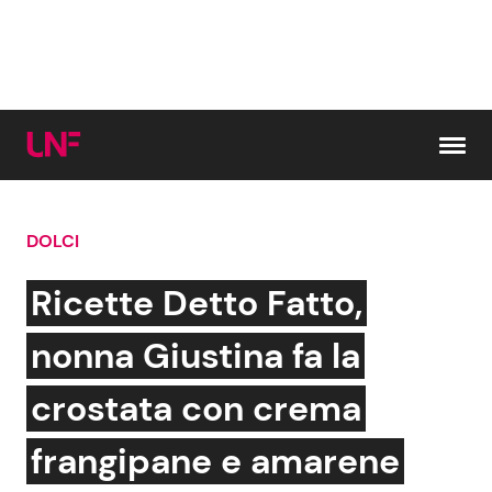
Vai al contenuto
DOLCI
Cerca:
Ricette Detto Fatto,
News e Cronaca
Gossip e TV
nonna Giustina fa la
Attualità Italiana
Bellezze VIP
crostata con crema
Dal Mondo
Coppie VIP
frangipane e amarene