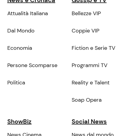
News e Cronaca
Gossip e TV
Attualità Italiana
Bellezze VIP
Dal Mondo
Coppie VIP
Economia
Fiction e Serie TV
Persone Scomparse
Programmi TV
Politica
Reality e Talent
Soap Opera
ShowBiz
Social News
News Cinema
News dal mondo