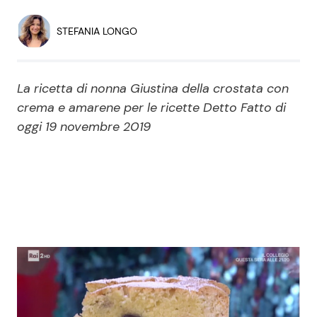
Economia
Fiction e Serie TV
STEFANIA LONGO
Persone Scomparse
Programmi TV
La ricetta di nonna Giustina della crostata con
Politica
Reality e Talent
crema e amarene per le ricette Detto Fatto di
oggi 19 novembre 2019
Soap Opera
ShowBiz
Social News
News Cinema
News dal mondo
News Musica
News Spettacolo