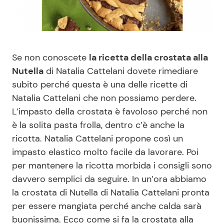
Benessere
Cucina e Ricette
Casa
Consigli di Cucina
Se non conoscete
la ricetta della crostata alla
Moda e Style
Dolci
Nutella
di Natalia Cattelani dovete rimediare
subito perché questa è una delle ricette di
Natalia Cattelani che non possiamo perdere.
Mondo Mamma
Le Ricette in TV
L’impasto della crostata è favoloso perché non
è la solita pasta frolla, dentro c’è anche la
News benessere
Primi Piatti
ricotta. Natalia Cattelani propone così un
impasto elastico molto facile da lavorare. Poi
Salute
Ricette Facili e Veloci
per mantenere la ricotta morbida i consigli sono
davvero semplici da seguire. In un’ora abbiamo
Viaggi e Turismo
Ricette Feste
la crostata di Nutella di Natalia Cattelani pronta
per essere mangiata perché anche calda sarà
Festività
Ricette per Bambini
buonissima. Ecco come si fa la crostata alla