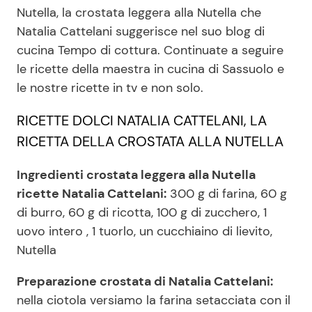
Nutella, la crostata leggera alla Nutella che
Natalia Cattelani suggerisce nel suo blog di
cucina Tempo di cottura. Continuate a seguire
Seguici
le ricette della maestra in cucina di Sassuolo e
le nostre ricette in tv e non solo.
RICETTE DOLCI NATALIA CATTELANI, LA
Info
RICETTA DELLA CROSTATA ALLA NUTELLA
Chi siamo
Ingredienti crostata leggera alla Nutella
Disclaimer e Privacy
ricette Natalia Cattelani:
300 g di farina, 60 g
Redazione
di burro, 60 g di ricotta, 100 g di zucchero, 1
uovo intero , 1 tuorlo, un cucchiaino di lievito,
Contattaci
Nutella
Pubblicità
Preparazione crostata di Natalia Cattelani:
Privacy Policy
nella ciotola versiamo la farina setacciata con il