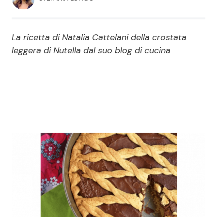
Economia
Fiction e Serie TV
Persone Scomparse
Programmi TV
La ricetta di Natalia Cattelani della crostata
leggera di Nutella dal suo blog di cucina
Politica
Reality e Talent
Soap Opera
ShowBiz
Social News
News Cinema
News dal mondo
News Musica
News Spettacolo