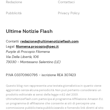
Redazione
Contattaci
Pubblicità
Privacy Policy
Ultime Notizie Flash
Contatti:
redazione@ultimenotizieflash.com
Legal:
filomena.procopio@pec.it
Purple di Procopio Filomena
Via Della Libertà, 106
73030 - Montesano Salentino (LE)
P.IVA 03370960795 - iscrizione REA 307423
Questo blog non rappresenta una testata giornalistica in quanto viene
aggiornato senza alcuna periodicità. Non puó pertanto considerarsi un
prodotto editoriale ai sensi della legge n.62 del 2001.
UltimeNotizieFlash.com partecipa al programma Affiliazione Amazon EU,
un programma di affiliazione che consente ai siti di percepire una
commissione pubblicitaria pubblicizzando e fornendo link diretti al sito