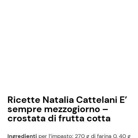
Seguici
Info
Chi siamo
Disclaimer e Privacy
Redazione
Ricette Natalia Cattelani E’
Contattaci
sempre mezzogiorno –
Pubblicità
crostata di frutta cotta
Privacy Policy
Ingredienti
per l’impasto: 270 g di farina 0, 40 g