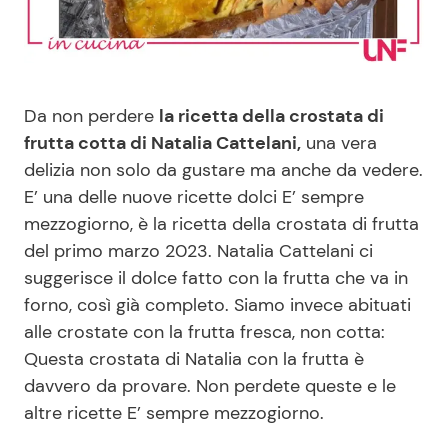
Benessere
Cucina e Ricette
Casa
Consigli di Cucina
Da non perdere
la ricetta della crostata di
Moda e Style
Dolci
frutta cotta di Natalia Cattelani,
una vera
delizia non solo da gustare ma anche da vedere.
E’ una delle nuove ricette dolci E’ sempre
Mondo Mamma
Le Ricette in TV
mezzogiorno, è la ricetta della crostata di frutta
del primo marzo 2023. Natalia Cattelani ci
News benessere
Primi Piatti
suggerisce il dolce fatto con la frutta che va in
forno, così già completo. Siamo invece abituati
Salute
Ricette Facili e Veloci
alle crostate con la frutta fresca, non cotta:
Questa crostata di Natalia con la frutta è
Viaggi e Turismo
Ricette Feste
davvero da provare. Non perdete queste e le
altre ricette E’ sempre mezzogiorno.
Festività
Ricette per Bambini