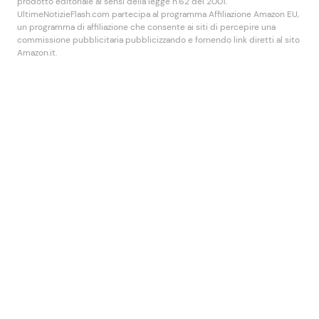
prodotto editoriale ai sensi della legge n.62 del 2001.
UltimeNotizieFlash.com partecipa al programma Affiliazione Amazon EU,
un programma di affiliazione che consente ai siti di percepire una
commissione pubblicitaria pubblicizzando e fornendo link diretti al sito
Amazon.it.