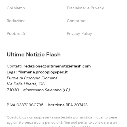
Chi siamo
Disclaimer e Privacy
Redazione
Contattaci
Pubblicità
Privacy Policy
Ultime Notizie Flash
Contatti:
redazione@ultimenotizieflash.com
Legal:
filomena.procopio@pec.it
Purple di Procopio Filomena
Via Della Libertà, 106
73030 - Montesano Salentino (LE)
P.IVA 03370960795 - iscrizione REA 307423
Questo blog non rappresenta una testata giornalistica in quanto viene
aggiornato senza alcuna periodicità. Non puó pertanto considerarsi un