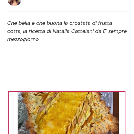
Economia
Fiction e Serie TV
Persone Scomparse
Programmi TV
Che bella e che buona la crostata di frutta
cotta, la ricetta di Natalia Cattelani da E' sempre
Politica
mezzogiorno
Reality e Talent
Soap Opera
ShowBiz
Social News
News Cinema
News dal mondo
News Musica
News Spettacolo