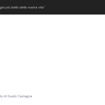
gio più bello della nostra vita”
ShowBiz
News Cinema
News Musica
News Spettacolo
to di Guido Castagna