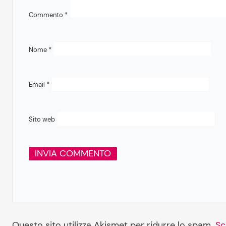
Commento
*
Nome
*
Email
*
Sito web
Questo sito utilizza Akismet per ridurre lo spam.
Sc