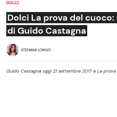
DOLCI
Soap Opera
Dolci La prova del cuoco
di Guido Castagna
Social News
Benessere
News dal mondo
Casa
STEFANIA LONGO
Moda e Style
Mondo Mamma
Guido Castagna oggi 21 settembre 2017 a La prova
News benessere
Salute
Viaggi e Turismo
Festività