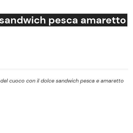
: sandwich pesca amaretto
Cucina e Ricette
Consigli di Cucina
Dolci
Le Ricette in TV
 del cuoco con il dolce sandwich pesca e amaretto
Primi Piatti
Ricette Facili e Veloci
Ricette Feste
Ricette per Bambini