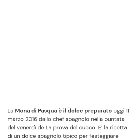
Benessere
Cucina e Ricette
Casa
Consigli di Cucina
Moda e Style
Dolci
Mondo Mamma
Le Ricette in TV
News benessere
Primi Piatti
Salute
Ricette Facili e Veloci
La
Mona di Pasqua è il dolce preparato
oggi 11
Viaggi e Turismo
Ricette Feste
marzo 2016 dallo chef spagnolo nella puntata
del venerdì de La prova del cuoco. E’ la ricetta
Festività
Ricette per Bambini
di un dolce spagnolo tipico per festeggiare