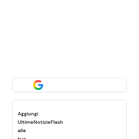
Aggiungi
UltimeNotizieFlash
alle
tue