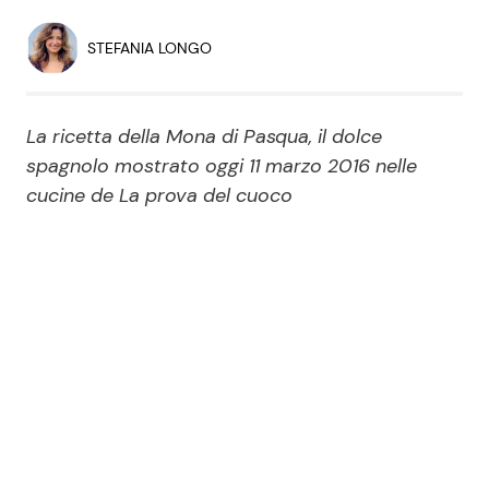
Economia
Fiction e Serie TV
STEFANIA LONGO
Persone Scomparse
Programmi TV
La ricetta della Mona di Pasqua, il dolce
Politica
Reality e Talent
spagnolo mostrato oggi 11 marzo 2016 nelle
cucine de La prova del cuoco
Soap Opera
ShowBiz
Social News
News Cinema
News dal mondo
News Musica
News Spettacolo