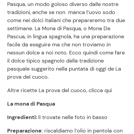
Pasqua, un modo goloso diverso dalle nostre
tradizioni, anche se non manca l’uovo sodo
come nei dolci italiani che prepareremo tra due
Seguici
settimane. La Mona di Pasqua, o Mona De
Pascua, in lingua spagnola, ha una preparazione
facile da eseguire ma che non troviamo in
nessun dolce a noi noto. Ecco quindi come fare
Info
il dolce tipico spagnolo della tradizione
Chi siamo
pasquale suggerito nella puntata di oggi de La
prova del cuoco.
Disclaimer e Privacy
Redazione
Altre ricette La prova del cuoco, clicca qui
Contattaci
La mona di Pasqua
Pubblicità
Ingredienti:
li trovate nelle foto in basso
Privacy Policy
Preparazione
: riscaldiamo l’olio in pentola con