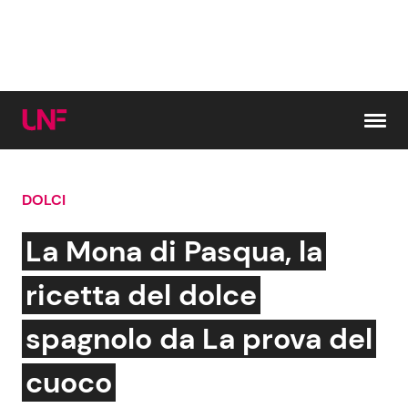
Vai al contenuto
DOLCI
Cerca:
La Mona di Pasqua, la
News e Cronaca
Gossip e TV
ricetta del dolce
Attualità Italiana
Bellezze VIP
spagnolo da La prova del
Dal Mondo
Coppie VIP
cuoco