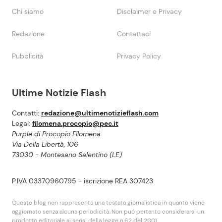
Chi siamo
Disclaimer e Privacy
Redazione
Contattaci
Pubblicità
Privacy Policy
Ultime Notizie Flash
Contatti:
redazione@ultimenotizieflash.com
Legal:
filomena.procopio@pec.it
Purple di Procopio Filomena
Via Della Libertà, 106
73030 - Montesano Salentino (LE)
P.IVA 03370960795 - iscrizione REA 307423
Questo blog non rappresenta una testata giornalistica in quanto viene
aggiornato senza alcuna periodicità. Non puó pertanto considerarsi un
prodotto editoriale ai sensi della legge n.62 del 2001.