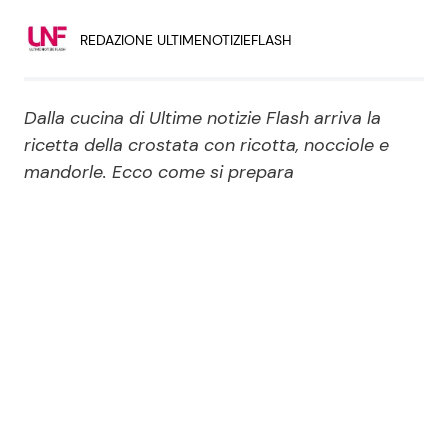
Economia
Fiction e Serie TV
REDAZIONE ULTIMENOTIZIEFLASH
Persone Scomparse
Programmi TV
Dalla cucina di Ultime notizie Flash arriva la
Politica
Reality e Talent
ricetta della crostata con ricotta, nocciole e
mandorle. Ecco come si prepara
Soap Opera
ShowBiz
Social News
News Cinema
News dal mondo
News Musica
News Spettacolo