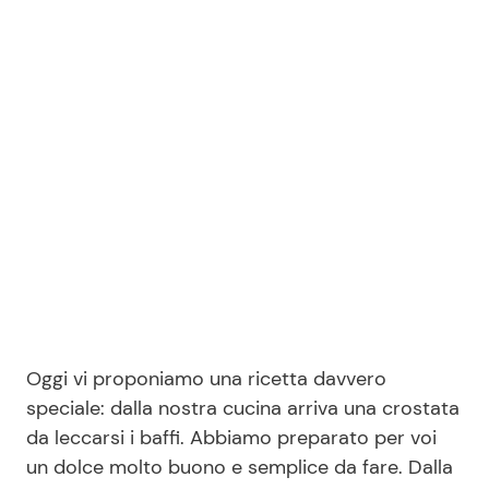
Benessere
Cucina e Ricette
Casa
Consigli di Cucina
Moda e Style
Dolci
Mondo Mamma
Le Ricette in TV
News benessere
Primi Piatti
Salute
Ricette Facili e Veloci
Oggi vi proponiamo una ricetta davvero
Viaggi e Turismo
Ricette Feste
speciale: dalla nostra cucina arriva una crostata
da leccarsi i baffi. Abbiamo preparato per voi
Festività
Ricette per Bambini
un dolce molto buono e semplice da fare. Dalla