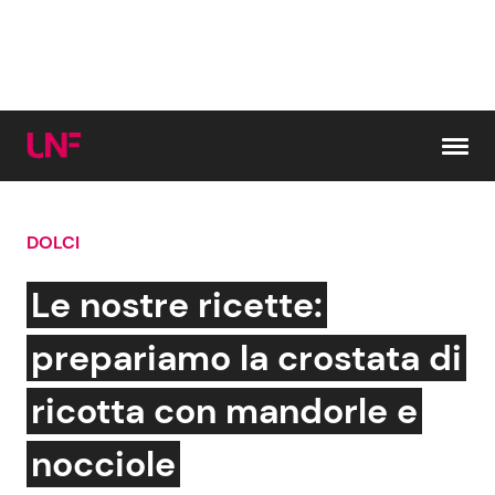
Vai al contenuto
DOLCI
Cerca:
Le nostre ricette:
News e Cronaca
Gossip e TV
prepariamo la crostata di
Attualità Italiana
Bellezze VIP
ricotta con mandorle e
Dal Mondo
Coppie VIP
nocciole