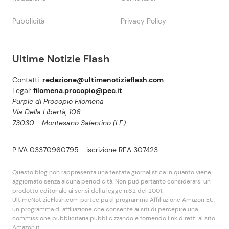
Pubblicità
Privacy Policy
Ultime Notizie Flash
Contatti:
redazione@ultimenotizieflash.com
Legal:
filomena.procopio@pec.it
Purple di Procopio Filomena
Via Della Libertà, 106
73030 - Montesano Salentino (LE)
P.IVA 03370960795 - iscrizione REA 307423
Questo blog non rappresenta una testata giornalistica in quanto viene
aggiornato senza alcuna periodicità. Non puó pertanto considerarsi un
prodotto editoriale ai sensi della legge n.62 del 2001.
UltimeNotizieFlash.com partecipa al programma Affiliazione Amazon EU,
un programma di affiliazione che consente ai siti di percepire una
commissione pubblicitaria pubblicizzando e fornendo link diretti al sito
Amazon.it.