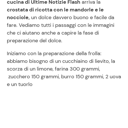
cucina di Ultime Notizie Flash
arriva la
crostata di ricotta con le mandorle e le
nocciole,
un dolce davvero buono e facile da
Seguici
fare. Vediamo tutti i passaggi con le immagini
che ci aiutano anche a capire la fase di
preparazione del dolce.
Info
Iniziamo con la preparazione della frolla:
abbiamo bisogno di un cucchiaino di lievito, la
Chi siamo
scorza di un limone, farina 300 grammi,
Disclaimer e Privacy
zucchero 150 grammi, burro 150 grammi, 2 uova
e un tuorlo
Redazione
Contattaci
Pubblicità
Privacy Policy