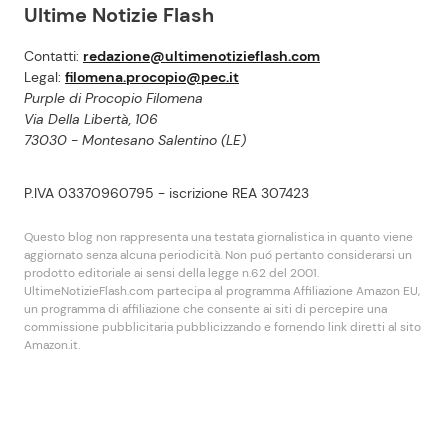
Ultime Notizie Flash
Contatti:
redazione@ultimenotizieflash.com
Legal:
filomena.procopio@pec.it
Purple di Procopio Filomena
Via Della Libertà, 106
73030 - Montesano Salentino (LE)
P.IVA 03370960795 - iscrizione REA 307423
Questo blog non rappresenta una testata giornalistica in quanto viene
aggiornato senza alcuna periodicità. Non puó pertanto considerarsi un
prodotto editoriale ai sensi della legge n.62 del 2001.
UltimeNotizieFlash.com partecipa al programma Affiliazione Amazon EU,
un programma di affiliazione che consente ai siti di percepire una
commissione pubblicitaria pubblicizzando e fornendo link diretti al sito
Amazon.it.