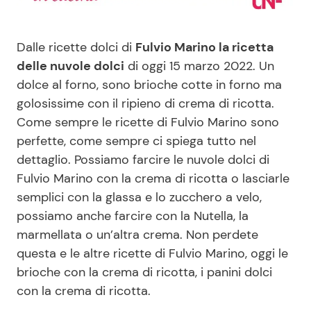
Benessere
Cucina e Ricette
Dalle ricette dolci di
Fulvio Marino la ricetta
Casa
Consigli di Cucina
delle nuvole dolci
di oggi 15 marzo 2022. Un
dolce al forno, sono brioche cotte in forno ma
Moda e Style
Dolci
golosissime con il ripieno di crema di ricotta.
Come sempre le ricette di Fulvio Marino sono
Mondo Mamma
Le Ricette in TV
perfette, come sempre ci spiega tutto nel
dettaglio. Possiamo farcire le nuvole dolci di
News benessere
Primi Piatti
Fulvio Marino con la crema di ricotta o lasciarle
semplici con la glassa e lo zucchero a velo,
possiamo anche farcire con la Nutella, la
Salute
Ricette Facili e Veloci
marmellata o un’altra crema. Non perdete
questa e le altre ricette di Fulvio Marino, oggi le
Viaggi e Turismo
Ricette Feste
brioche con la crema di ricotta, i panini dolci
con la crema di ricotta.
Festività
Ricette per Bambini