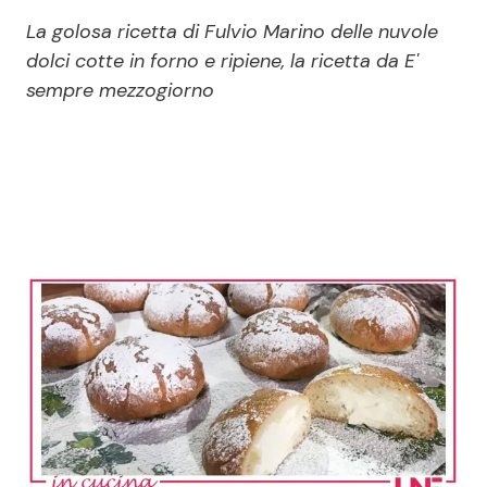
Economia
Fiction e Serie TV
La golosa ricetta di Fulvio Marino delle nuvole
dolci cotte in forno e ripiene, la ricetta da E'
Persone Scomparse
Programmi TV
sempre mezzogiorno
Politica
Reality e Talent
Soap Opera
ShowBiz
Social News
News Cinema
News dal mondo
News Musica
News Spettacolo