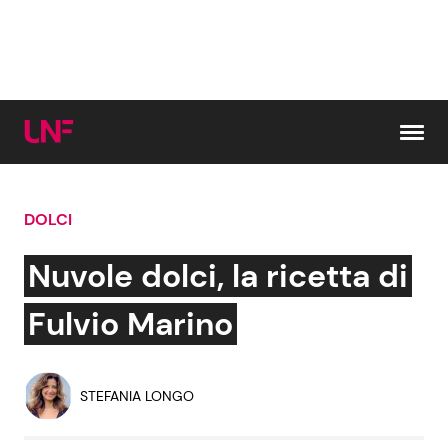
Vai al contenuto
DOLCI
Cerca:
Nuvole dolci, la ricetta di
News e Cronaca
Gossip e TV
Fulvio Marino
Attualità Italiana
Bellezze VIP
STEFANIA LONGO
Dal Mondo
Coppie VIP