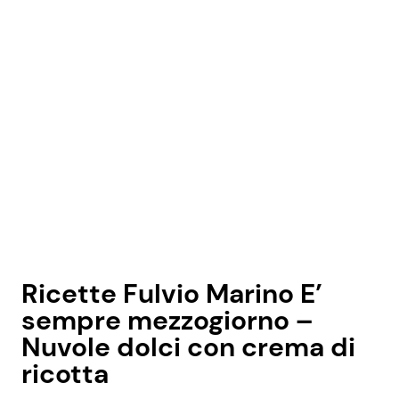
Seguici
Info
Chi siamo
Disclaimer e Privacy
Redazione
Ricette Fulvio Marino E’
Contattaci
sempre mezzogiorno –
Pubblicità
Nuvole dolci con crema di
Privacy Policy
ricotta