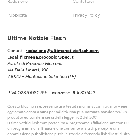
Redazione
Contattaci
Pubblicità
Privacy Policy
Ultime Notizie Flash
Contatti:
redazione@ultimenotizieflash.com
Legal:
filomena.procopio@pec.it
Purple di Procopio Filomena
Via Della Libertà, 106
73030 - Montesano Salentino (LE)
P.IVA 03370960795 - iscrizione REA 307423
Questo blog non rappresenta una testata giornalistica in quanto viene
aggiornato senza alcuna periodicità. Non puó pertanto considerarsi un
prodotto editoriale ai sensi della legge n.62 del 2001.
UltimeNotizieFlash.com partecipa al programma Affiliazione Amazon EU,
un programma di affiliazione che consente ai siti di percepire una
commissione pubblicitaria pubblicizzando e fornendo link diretti al sito