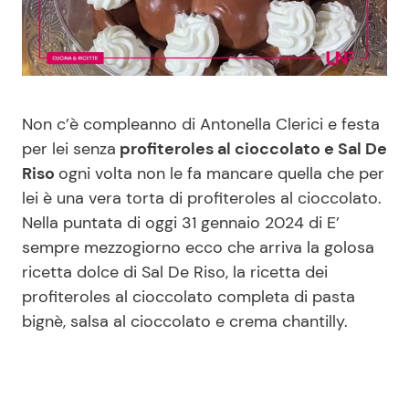
Benessere
Cucina e Ricette
Casa
Consigli di Cucina
Non c’è compleanno di Antonella Clerici e festa
Moda e Style
Dolci
per lei senza
profiteroles al cioccolato e Sal De
Riso
ogni volta non le fa mancare quella che per
Mondo Mamma
Le Ricette in TV
lei è una vera torta di profiteroles al cioccolato.
Nella puntata di oggi 31 gennaio 2024 di E’
News benessere
Primi Piatti
sempre mezzogiorno ecco che arriva la golosa
ricetta dolce di Sal De Riso, la ricetta dei
Salute
Ricette Facili e Veloci
profiteroles al cioccolato completa di pasta
bignè, salsa al cioccolato e crema chantilly.
Viaggi e Turismo
Ricette Feste
Festività
Ricette per Bambini