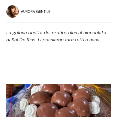
Economia
Fiction e Serie TV
AURORA GENTILE
Persone Scomparse
Programmi TV
La golosa ricetta dei profiteroles al cioccolato
Politica
Reality e Talent
di Sal De Riso. Li possiamo fare tutti a casa
Soap Opera
ShowBiz
Social News
News Cinema
News dal mondo
News Musica
News Spettacolo