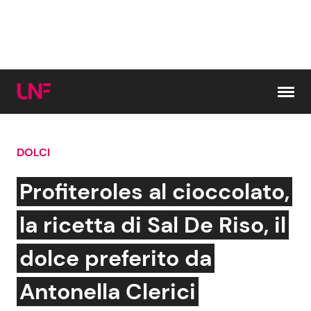
Vai al contenuto
DOLCI
Cerca:
Profiteroles al cioccolato,
News e Cronaca
Gossip e TV
la ricetta di Sal De Riso, il
Attualità Italiana
Bellezze VIP
dolce preferito da
Dal Mondo
Coppie VIP
Antonella Clerici