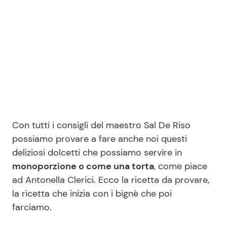
Seguici
Info
Chi siamo
Con tutti i consigli del maestro Sal De Riso
Disclaimer e Privacy
possiamo provare a fare anche noi questi
Redazione
deliziosi dolcetti che possiamo servire in
monoporzione o come una torta
, come piace
Contattaci
ad Antonella Clerici. Ecco la ricetta da provare,
Pubblicità
la ricetta che inizia con i bignè che poi
Privacy Policy
farciamo.