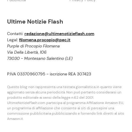
Ultime Notizie Flash
Contatti:
redazione@ultimenotizieflash.com
Legal:
filomena.procopio@pec.it
Purple di Procopio Filomena
Via Della Libertà, 106
73030 - Montesano Salentino (LE)
P.IVA 03370960795 - iscrizione REA 307423
Questo blog non rappresenta una testata giornalistica in quanto viene
aggiornato senza alcuna periodicità. Non puó pertanto considerarsi un
prodotto editoriale ai sensi della legge n.62 del 2001.
UltimeNotizieFlash.com partecipa al programma Affiliazione Amazon EU,
un programma di affiliazione che consente ai siti di percepire una
commissione pubblicitaria pubblicizzando e fornendo link diretti al sito
Amazon.it.