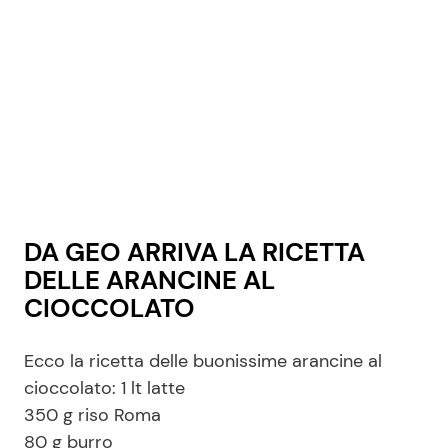
Seguici
Info
Chi siamo
DA GEO ARRIVA LA RICETTA
Disclaimer e Privacy
DELLE ARANCINE AL
Redazione
CIOCCOLATO
Contattaci
Ecco la ricetta delle buonissime arancine al
Pubblicità
cioccolato: 1 lt latte
Privacy Policy
350 g riso Roma
80 g burro