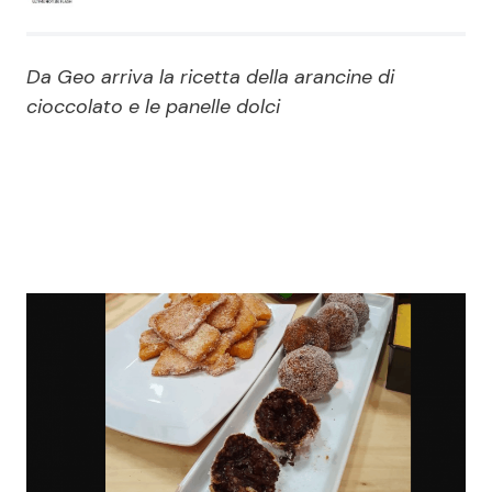
Economia
Fiction e Serie TV
Da Geo arriva la ricetta della arancine di
Persone Scomparse
Programmi TV
cioccolato e le panelle dolci
Politica
Reality e Talent
Soap Opera
ShowBiz
Social News
News Cinema
News dal mondo
News Musica
News Spettacolo