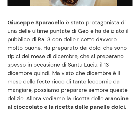
Benessere
Cucina e Ricette
Giuseppe Sparacello
è stato protagonista di
Casa
Consigli di Cucina
una delle ultime puntate di Geo e ha deliziato il
pubblico di Rai 3 con delle ricette davvero
Moda e Style
Dolci
molto buone. Ha preparato dei dolci che sono
tipici del mese di dicembre, che si preparano
Mondo Mamma
Le Ricette in TV
spesso in occasione di Santa Lucia, il 13
dicembre quindi. Ma visto che dicembre è il
News benessere
Primi Piatti
mese delle feste ricco di tante leccornie da
mangiare, possiamo preparare sempre queste
Salute
Ricette Facili e Veloci
delizie. Allora vediamo la ricetta delle
arancine
al cioccolato e la ricetta delle panelle dolci.
Viaggi e Turismo
Ricette Feste
Festività
Ricette per Bambini