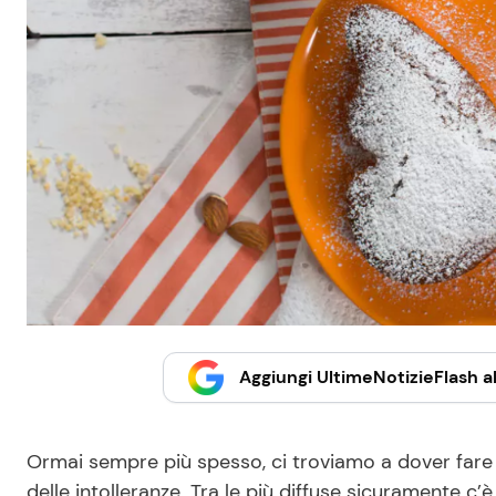
Aggiungi UltimeNotizieFlash al
Ormai sempre più spesso, ci troviamo a dover fare i
delle intolleranze. Tra le più diffuse sicuramente c’