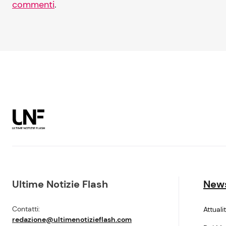
commenti
.
Ultime Notizie Flash
New
Contatti:
Attuali
redazione@ultimenotizieflash.com