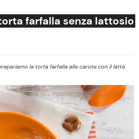
orta farfalla senza lattosio
Cucina e Ricette
Consigli di Cucina
epariamo la torta farfalla alle carote con il latte
Dolci
Le Ricette in TV
Primi Piatti
Ricette Facili e Veloci
Ricette Feste
Ricette per Bambini