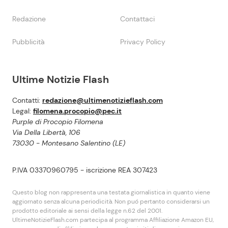
Redazione
Contattaci
Pubblicità
Privacy Policy
Ultime Notizie Flash
Contatti:
redazione@ultimenotizieflash.com
Legal:
filomena.procopio@pec.it
Purple di Procopio Filomena
Via Della Libertà, 106
73030 - Montesano Salentino (LE)
P.IVA 03370960795 - iscrizione REA 307423
Questo blog non rappresenta una testata giornalistica in quanto viene
aggiornato senza alcuna periodicità. Non puó pertanto considerarsi un
prodotto editoriale ai sensi della legge n.62 del 2001.
UltimeNotizieFlash.com partecipa al programma Affiliazione Amazon EU,