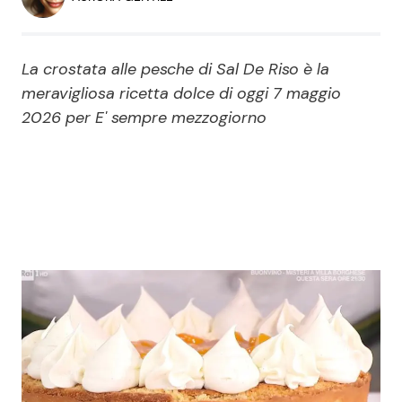
Economia
Fiction e Serie TV
Persone Scomparse
Programmi TV
La crostata alle pesche di Sal De Riso è la
meravigliosa ricetta dolce di oggi 7 maggio
Politica
2026 per E' sempre mezzogiorno
Reality e Talent
Soap Opera
ShowBiz
Social News
News Cinema
News dal mondo
News Musica
News Spettacolo