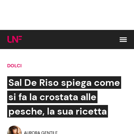
Vai al contenuto
DOLCI
Cerca:
Sal De Riso spiega come
News e Cronaca
Gossip e TV
si fa la crostata alle
Attualità Italiana
Bellezze VIP
pesche, la sua ricetta
Dal Mondo
Coppie VIP
AURORA GENTILE