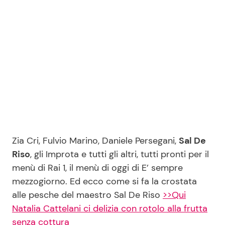
Seguici
Info
Chi siamo
Disclaimer e Privacy
Zia Cri, Fulvio Marino, Daniele Persegani,
Sal De
Redazione
Riso
, gli Improta e tutti gli altri, tutti pronti per il
menù di Rai 1, il menù di oggi di E’ sempre
Contattaci
mezzogiorno. Ed ecco come si fa la crostata
Pubblicità
alle pesche del maestro Sal De Riso
>>Qui
Privacy Policy
Natalia Cattelani ci delizia con rotolo alla frutta
senza cottura