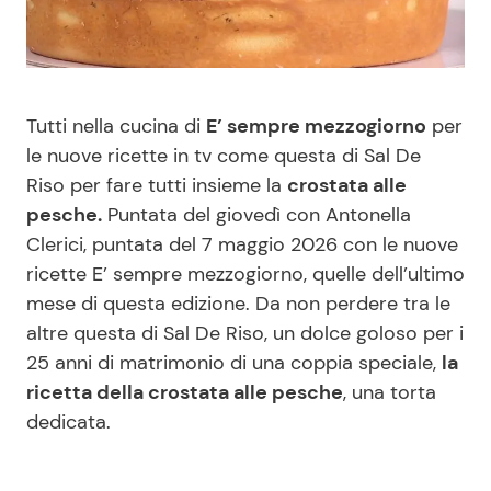
Benessere
Cucina e Ricette
Casa
Consigli di Cucina
Tutti nella cucina di
E’ sempre mezzogiorno
per
Moda e Style
Dolci
le nuove ricette in tv come questa di Sal De
Riso per fare tutti insieme la
crostata alle
pesche.
Puntata del giovedì con Antonella
Mondo Mamma
Le Ricette in TV
Clerici, puntata del 7 maggio 2026 con le nuove
ricette E’ sempre mezzogiorno, quelle dell’ultimo
News benessere
Primi Piatti
mese di questa edizione. Da non perdere tra le
altre questa di Sal De Riso, un dolce goloso per i
Salute
Ricette Facili e Veloci
25 anni di matrimonio di una coppia speciale,
la
ricetta della crostata alle pesche
, una torta
Viaggi e Turismo
Ricette Feste
dedicata.
Festività
Ricette per Bambini