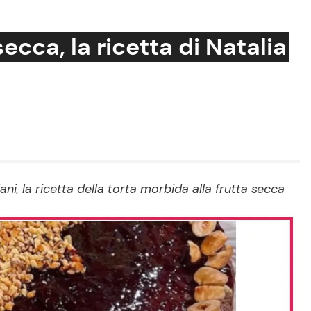
ecca, la ricetta di Natalia
Cucina e Ricette
Consigli di Cucina
Dolci
Le Ricette in TV
lani, la ricetta della torta morbida alla frutta secca
Primi Piatti
Ricette Facili e Veloci
Ricette Feste
Ricette per Bambini