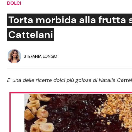
DOLCI
Soap Opera
Torta morbida alla frutta s
Cattelani
Social News
Benessere
News dal mondo
Casa
STEFANIA LONGO
Moda e Style
Mondo Mamma
E' una delle ricette dolci più golose di Natalia Catte
News benessere
Salute
Viaggi e Turismo
Festività