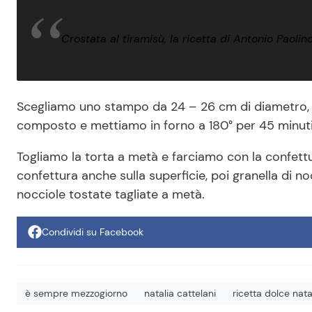
Crostata al tiramisù, la ricetta di Antonio Paolin
Scegliamo uno stampo da 24 – 26 cm di diametro, i
composto e mettiamo in forno a 180° per 45 minuti
Togliamo la torta a metà e farciamo con la confettu
confettura anche sulla superficie, poi granella di
nocciole tostate tagliate a metà.
Condividi su Facebook
è sempre mezzogiorno
natalia cattelani
ricetta dolce nata