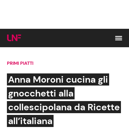
Vai al contenuto
PRIMI PIATTI
Cerca:
Anna Moroni cucina gli
News e Cronaca
Gossip e TV
gnocchetti alla
Attualità Italiana
Bellezze VIP
collescipolana da Ricette
Dal Mondo
Coppie VIP
all’italiana