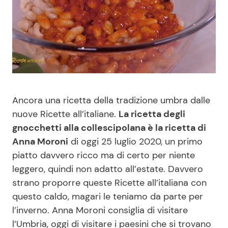
Benessere
Cucina e Ricette
Casa
Consigli di Cucina
Moda e Style
Dolci
Ancora una ricetta della tradizione umbra dalle
Mondo Mamma
Le Ricette in TV
nuove Ricette all’italiane.
La ricetta degli
gnocchetti alla collescipolana è la ricetta di
News benessere
Primi Piatti
Anna Moroni
di oggi 25 luglio 2020, un primo
piatto davvero ricco ma di certo per niente
Salute
Ricette Facili e Veloci
leggero, quindi non adatto all’estate. Davvero
strano proporre queste Ricette all’italiana con
Viaggi e Turismo
Ricette Feste
questo caldo, magari le teniamo da parte per
l’inverno. Anna Moroni consiglia di visitare
Festività
Ricette per Bambini
l’Umbria, oggi di visitare i paesini che si trovano