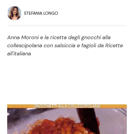
Economia
Fiction e Serie TV
STEFANIA LONGO
Persone Scomparse
Programmi TV
Anna Moroni e la ricetta degli gnocchi alla
Politica
Reality e Talent
collescipolana con salsiccia e fagioli da Ricette
all'italiana
Soap Opera
ShowBiz
Social News
News Cinema
News dal mondo
News Musica
News Spettacolo