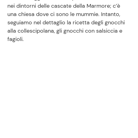
nei dintorni delle cascate della Marmore; c’è
una chiesa dove ci sono le mummie. Intanto,
Seguici
seguiamo nel dettaglio la ricetta degli gnocchi
alla collescipolana, gli gnocchi con salsiccia e
fagioli.
Info
Chi siamo
Disclaimer e Privacy
Redazione
Contattaci
Pubblicità
Privacy Policy