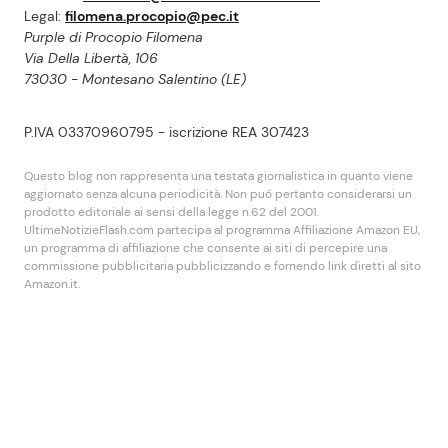
Legal:
filomena.procopio@pec.it
Purple di Procopio Filomena
Via Della Libertà, 106
73030 - Montesano Salentino (LE)
P.IVA 03370960795 - iscrizione REA 307423
Questo blog non rappresenta una testata giornalistica in quanto viene
aggiornato senza alcuna periodicità. Non puó pertanto considerarsi un
prodotto editoriale ai sensi della legge n.62 del 2001.
UltimeNotizieFlash.com partecipa al programma Affiliazione Amazon EU,
un programma di affiliazione che consente ai siti di percepire una
commissione pubblicitaria pubblicizzando e fornendo link diretti al sito
Amazon.it.