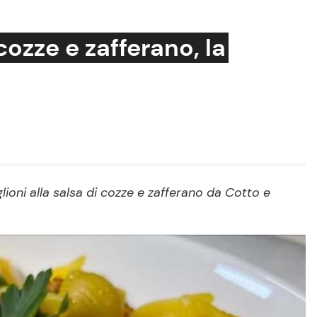
cozze e zafferano, la
Cucina e Ricette
Consigli di Cucina
Dolci
Le Ricette in TV
ioni alla salsa di cozze e zafferano da Cotto e
Primi Piatti
Ricette Facili e Veloci
Ricette Feste
Ricette per Bambini