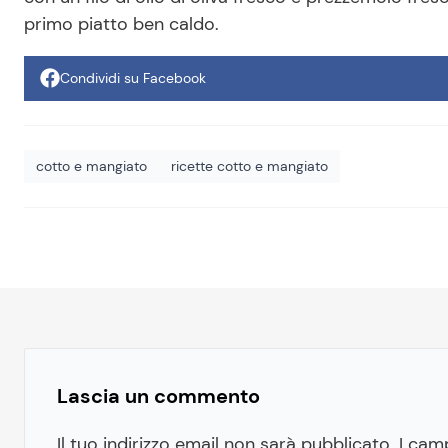
primo piatto ben caldo.
Condividi su Facebook
cotto e mangiato
ricette cotto e mangiato
Lascia un commento
Il tuo indirizzo email non sarà pubblicato.
I cam