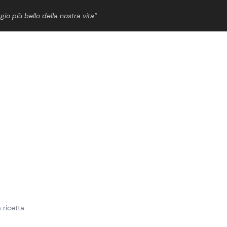
gio più bello della nostra vita”
ShowBiz
News Cinema
News Musica
News Spettacolo
 ricetta