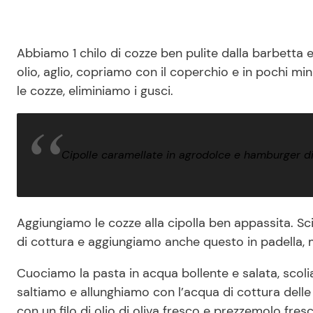
Abbiamo 1 chilo di cozze ben pulite dalla barbetta e
olio, aglio, copriamo con il coperchio e in pochi min
le cozze, eliminiamo i gusci.
Cipolle caramellate in agrodolce e hamburger di 
Aggiungiamo le cozze alla cipolla ben appassita. Sc
di cottura e aggiungiamo anche questo in padella, 
Cuociamo la pasta in acqua bollente e salata, scoli
saltiamo e allunghiamo con l’acqua di cottura del
con un filo di olio di oliva fresco e prezzemolo fres