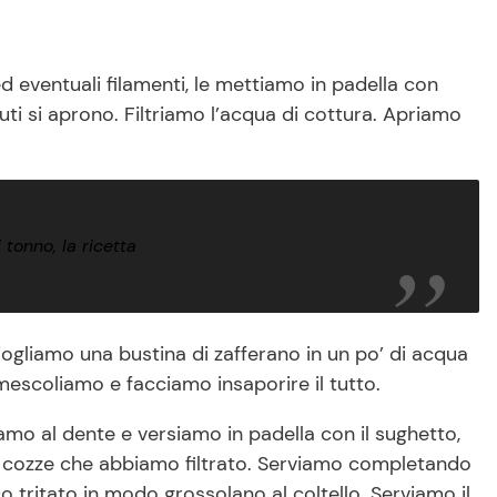
d eventuali filamenti, le mettiamo in padella con
uti si aprono. Filtriamo l’acqua di cottura. Apriamo
tonno, la ricetta
iogliamo una bustina di zafferano in un po’ di acqua
mescoliamo e facciamo insaporire il tutto.
amo al dente e versiamo in padella con il sughetto,
le cozze che abbiamo filtrato. Serviamo completando
co tritato in modo grossolano al coltello. Serviamo il