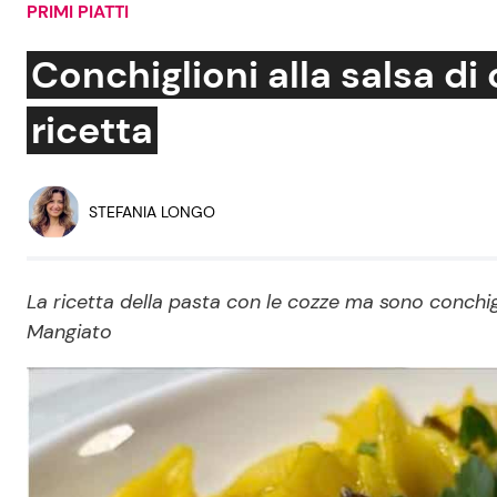
PRIMI PIATTI
Soap Opera
Conchiglioni alla salsa di 
ricetta
Social News
Benessere
News dal mondo
Casa
STEFANIA LONGO
Moda e Style
Mondo Mamma
La ricetta della pasta con le cozze ma sono conchigl
Mangiato
News benessere
Salute
Viaggi e Turismo
Festività