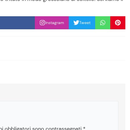
Instagram
Tweet
pi obbligatori sono contrassegnati
*