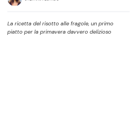
Economia
Fiction e Serie TV
Persone Scomparse
Programmi TV
La ricetta del risotto alle fragole, un primo
piatto per la primavera davvero delizioso
Politica
Reality e Talent
Soap Opera
ShowBiz
Social News
News Cinema
News dal mondo
News Musica
News Spettacolo