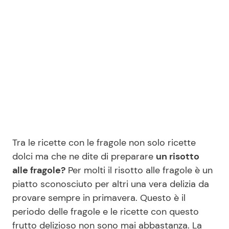
Benessere
Cucina e Ricette
Casa
Consigli di Cucina
Moda e Style
Dolci
Mondo Mamma
Le Ricette in TV
News benessere
Primi Piatti
Tra le ricette con le fragole non solo ricette
dolci ma che ne dite di preparare
un risotto
Salute
Ricette Facili e Veloci
alle fragole?
Per molti il risotto alle fragole è un
piatto sconosciuto per altri una vera delizia da
Viaggi e Turismo
Ricette Feste
provare sempre in primavera. Questo è il
periodo delle fragole e le ricette con questo
Festività
Ricette per Bambini
frutto delizioso non sono mai abbastanza. La