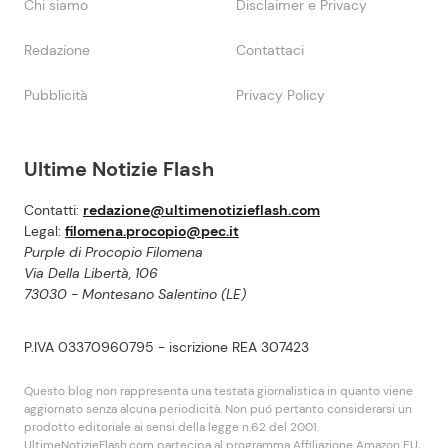
Chi siamo
Disclaimer e Privacy
Redazione
Contattaci
Pubblicità
Privacy Policy
Ultime Notizie Flash
Contatti:
redazione@ultimenotizieflash.com
Legal:
filomena.procopio@pec.it
Purple di Procopio Filomena
Via Della Libertà, 106
73030 - Montesano Salentino (LE)
P.IVA 03370960795 - iscrizione REA 307423
Questo blog non rappresenta una testata giornalistica in quanto viene
aggiornato senza alcuna periodicità. Non puó pertanto considerarsi un
prodotto editoriale ai sensi della legge n.62 del 2001.
UltimeNotizieFlash.com partecipa al programma Affiliazione Amazon EU,