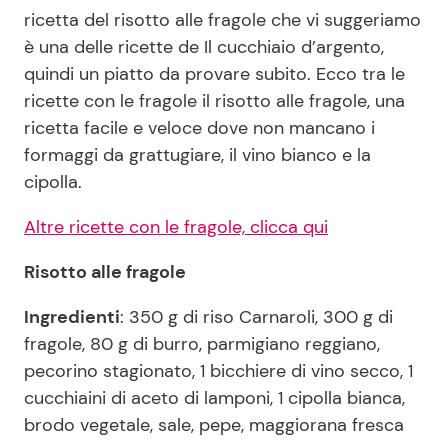
ricetta del risotto alle fragole che vi suggeriamo
è una delle ricette de Il cucchiaio d’argento,
Seguici
quindi un piatto da provare subito. Ecco tra le
ricette con le fragole il risotto alle fragole, una
ricetta facile e veloce dove non mancano i
formaggi da grattugiare, il vino bianco e la
Info
cipolla.
Chi siamo
Altre ricette con le fragole, clicca qui
Disclaimer e Privacy
Risotto alle fragole
Redazione
Ingredienti
: 350 g di riso Carnaroli, 300 g di
Contattaci
fragole, 80 g di burro, parmigiano reggiano,
Pubblicità
pecorino stagionato, 1 bicchiere di vino secco, 1
cucchiaini di aceto di lamponi, 1 cipolla bianca,
Privacy Policy
brodo vegetale, sale, pepe, maggiorana fresca