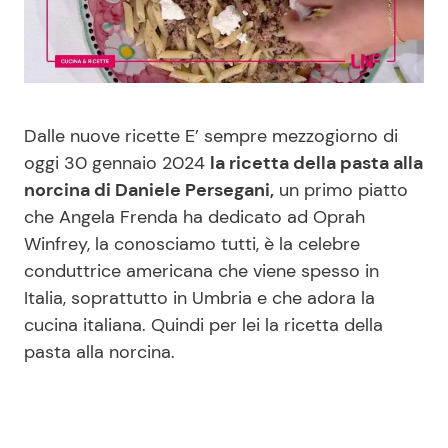
Benessere
Cucina e Ricette
Casa
Consigli di Cucina
Dalle nuove ricette E’ sempre mezzogiorno di
Moda e Style
Dolci
oggi 30 gennaio 2024
la ricetta della pasta alla
norcina di Daniele Persegani,
un primo piatto
Mondo Mamma
Le Ricette in TV
che Angela Frenda ha dedicato ad Oprah
Winfrey, la conosciamo tutti, è la celebre
News benessere
Primi Piatti
conduttrice americana che viene spesso in
Italia, soprattutto in Umbria e che adora la
Salute
Ricette Facili e Veloci
cucina italiana. Quindi per lei la ricetta della
pasta alla norcina.
Viaggi e Turismo
Ricette Feste
Festività
Ricette per Bambini