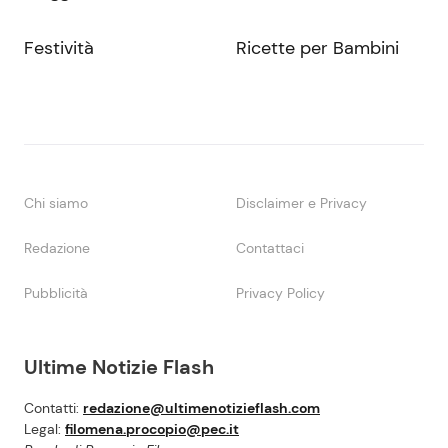
Festività
Ricette per Bambini
Chi siamo
Disclaimer e Privacy
Redazione
Contattaci
Pubblicità
Privacy Policy
Ultime Notizie Flash
Contatti:
redazione@ultimenotizieflash.com
Legal:
filomena.procopio@pec.it