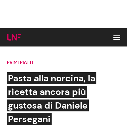
Vai al contenuto
PRIMI PIATTI
Cerca:
Pasta alla norcina, la
News e Cronaca
Gossip e TV
ricetta ancora più
Attualità Italiana
Bellezze VIP
gustosa di Daniele
Dal Mondo
Coppie VIP
Persegani