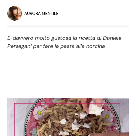
Economia
Fiction e Serie TV
AURORA GENTILE
Persone Scomparse
Programmi TV
E' davvero molto gustosa la ricetta di Daniele
Politica
Reality e Talent
Persegani per fare la pasta alla norcina
Soap Opera
ShowBiz
Social News
News Cinema
News dal mondo
News Musica
News Spettacolo