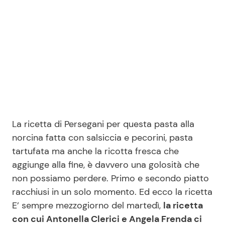
Seguici
Info
Chi siamo
La ricetta di Persegani per questa pasta alla
Disclaimer e Privacy
norcina fatta con salsiccia e pecorini, pasta
Redazione
tartufata ma anche la ricotta fresca che
aggiunge alla fine, è davvero una golosità che
Contattaci
non possiamo perdere. Primo e secondo piatto
Pubblicità
racchiusi in un solo momento. Ed ecco la ricetta
Privacy Policy
E’ sempre mezzogiorno del martedì,
la ricetta
con cui Antonella Clerici e Angela Frenda ci