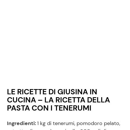
Seguici
Info
Chi siamo
Disclaimer e Privacy
Redazione
LE RICETTE DI GIUSINA IN
Contattaci
CUCINA – LA RICETTA DELLA
PASTA CON I TENERUMI
Pubblicità
Privacy Policy
Ingredienti:
1 kg di tenerumi, pomodoro pelato,