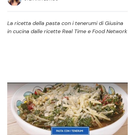
Economia
Fiction e Serie TV
Persone Scomparse
Programmi TV
La ricetta della pasta con i tenerumi di Giusina
in cucina dalle ricette Real Time e Food Network
Politica
Reality e Talent
Soap Opera
ShowBiz
Social News
News Cinema
News dal mondo
News Musica
News Spettacolo