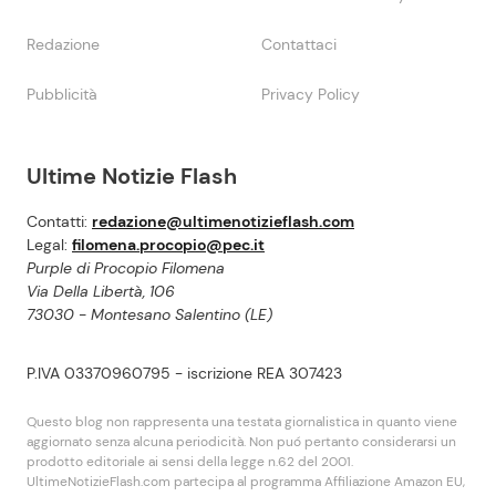
Redazione
Contattaci
Pubblicità
Privacy Policy
Ultime Notizie Flash
Contatti:
redazione@ultimenotizieflash.com
Legal:
filomena.procopio@pec.it
Purple di Procopio Filomena
Via Della Libertà, 106
73030 - Montesano Salentino (LE)
P.IVA 03370960795 - iscrizione REA 307423
Questo blog non rappresenta una testata giornalistica in quanto viene
aggiornato senza alcuna periodicità. Non puó pertanto considerarsi un
prodotto editoriale ai sensi della legge n.62 del 2001.
UltimeNotizieFlash.com partecipa al programma Affiliazione Amazon EU,