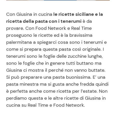
Benessere
Cucina e Ricette
Con Giusina in cucina
le ricette siciliane e la
ricetta della pasta con i tenerumi
è da
Casa
Consigli di Cucina
provare. Con Food Network e Real Time
proseguono le ricette ed è la bravissima
Moda e Style
Dolci
palermitana a spiegarci cosa sono i tenerumi e
come si prepara questa pasta così originale. I
Mondo Mamma
Le Ricette in TV
tenerumi sono le foglie delle zucchine lunghe,
sono le foglie che in genere tutti buttano ma
News benessere
Primi Piatti
Giusina ci mostra il perché non vanno buttate.
Si può preparare una pasta buonissima. E’ una
Salute
Ricette Facili e Veloci
pasta minestra ma si gusta anche fredda quindi
è perfetta anche come ricetta per l’estate. Non
Viaggi e Turismo
Ricette Feste
perdiamo questa e le altre ricette di Giusina in
cucina su Real Time e Food Network.
Festività
Ricette per Bambini